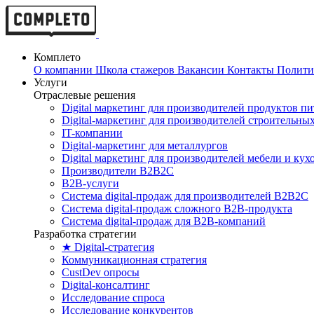
Комплето
О компании
Школа стажеров
Вакансии
Контакты
Полити
Услуги
Отраслевые решения
Digital маркетинг для производителей продуктов п
Digital-маркетинг для производителей строительны
IT-компании
Digital-маркетинг для металлургов
Digital маркетинг для производителей мебели и кух
Производители B2B2C
B2B-услуги
Cистема digital-продаж для производителей B2B2C
Система digital-продаж сложного B2B-продукта
Система digital-продаж для B2B-компаний
Разработка стратегии
★ Digital-стратегия
Коммуникационная стратегия
CustDev опросы
Digital-консалтинг
Исследование спроса
Исследование конкурентов