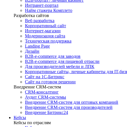
B2B-портал / личный кабинет
Интранет-портал
Найм стажера Комплето
Разработка сайтов
Веб разработка
Корпоративный сайт
Интернет-магазин
Модернизация сайта
Техническая поддержка
Landing Page
Дизайн
B2B-e-commerce для заводов
B2B-e-commerce для пищевой отрасли
Для производителей мебели и ЛПК
Корпоративные сайты, личные кабинеты для IT-биз
Сайт на 1С-Битрикс
Сайт на готовом решении
Внедрение CRM-систем
CRM-консалтинг
Аудит CRM-системы
Внедрение CRM-систем для оптовых компаний
Внедрение CRM-систем для производителей
Внедрение Битрикс24
Кейсы
Кейсы по отраслям