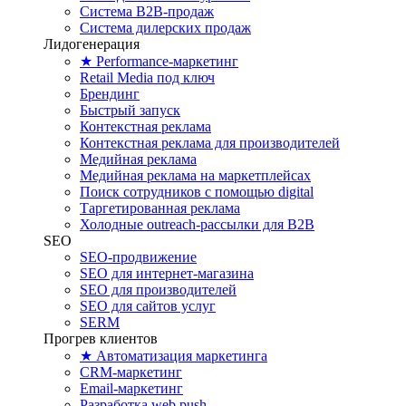
Система B2B-продаж
Система дилерских продаж
Лидогенерация
★ Performance-маркетинг
Retail Media под ключ
Брендинг
Быстрый запуск
Контекстная реклама
Контекстная реклама для производителей
Медийная реклама
Медийная реклама на маркетплейсах
Поиск сотрудников с помощью digital
Таргетированная реклама
Холодные outreach-рассылки для B2B
SEO
SEO-продвижение
SEO для интернет-магазина
SEO для производителей
SEO для сайтов услуг
SERM
Прогрев клиентов
★ Автоматизация маркетинга
CRM-маркетинг
Email-маркетинг
Разработка web push