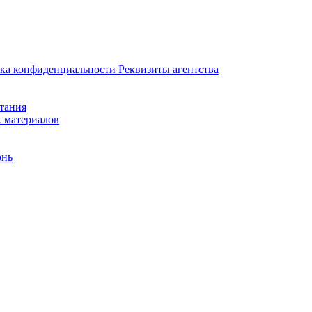
ка конфиденциальности
Реквизиты агентства
итания
х материалов
онь