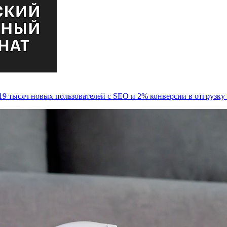
19 тысяч новых пользователей с SEO и 2% конверсии в отгрузку