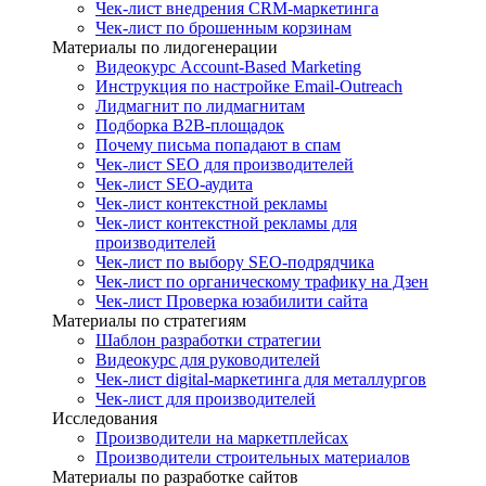
Чек-лист внедрения CRM-маркетинга
Чек-лист по брошенным корзинам
Материалы по лидогенерации
Видеокурс Account-Based Marketing
Инструкция по настройке Email-Outreach
Лидмагнит по лидмагнитам
Подборка B2B-площадок
Почему письма попадают в спам
Чек-лист SEO для производителей
Чек-лист SEO-аудита
Чек-лист контекстной рекламы
Чек-лист контекстной рекламы для
производителей
Чек-лист по выбору SEO-подрядчика
Чек-лист по органическому трафику на Дзен
Чек-лист Проверка юзабилити сайта
Материалы по стратегиям
Шаблон разработки стратегии
Видеокурс для руководителей
Чек-лист digital-маркетинга для металлургов
Чек-лист для производителей
Исследования
Производители на маркетплейсах
Производители строительных материалов
Материалы по разработке сайтов