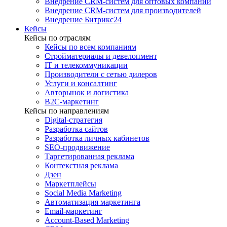
Внедрение CRM-систем для оптовых компаний
Внедрение CRM-систем для производителей
Внедрение Битрикс24
Кейсы
Кейсы по отраслям
Кейсы по всем компаниям
Стройматериалы и девелопмент
IT и телекоммуникации
Производители с сетью дилеров
Услуги и консалтинг
Авторынок и логистика
B2С-маркетинг
Кейсы по направлениям
Digital-стратегия
Разработка сайтов
Разработка личных кабинетов
SEO-продвижение
Таргетированная реклама
Контекстная реклама
Дзен
Маркетплейсы
Social Media Marketing
Автоматизация маркетинга
Email-маркетинг
Account-Based Marketing