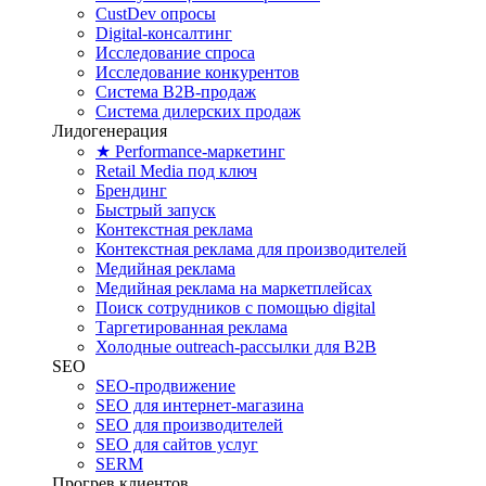
CustDev опросы
Digital-консалтинг
Исследование спроса
Исследование конкурентов
Система B2B-продаж
Система дилерских продаж
Лидогенерация
★ Performance-маркетинг
Retail Media под ключ
Брендинг
Быстрый запуск
Контекстная реклама
Контекстная реклама для производителей
Медийная реклама
Медийная реклама на маркетплейсах
Поиск сотрудников с помощью digital
Таргетированная реклама
Холодные outreach-рассылки для B2B
SEO
SEO-продвижение
SEO для интернет-магазина
SEO для производителей
SEO для сайтов услуг
SERM
Прогрев клиентов