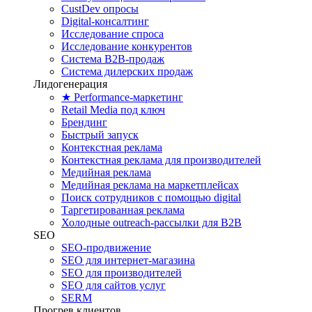
CustDev опросы
Digital-консалтинг
Исследование спроса
Исследование конкурентов
Система B2B-продаж
Система дилерских продаж
Лидогенерация
★ Performance-маркетинг
Retail Media под ключ
Брендинг
Быстрый запуск
Контекстная реклама
Контекстная реклама для производителей
Медийная реклама
Медийная реклама на маркетплейсах
Поиск сотрудников с помощью digital
Таргетированная реклама
Холодные outreach-рассылки для B2B
SEO
SEO-продвижение
SEO для интернет-магазина
SEO для производителей
SEO для сайтов услуг
SERM
Прогрев клиентов