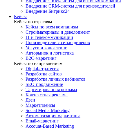
Внедрение CRM-систем для оптовых компаний
Внедрение CRM-систем для производителей
Внедрение Битрикс24
Кейсы
Кейсы по отраслям
Кейсы по всем компаниям
Стройматериалы и девелопмент
IT и телекоммуникации
Производители с сетью дилеров
Услуги и консалтинг
Авторынок и логистика
B2С-маркетинг
Кейсы по направлениям
Digital-стратегия
Разработка сайтов
Разработка личных кабинетов
SEO-продвижение
Таргетированная реклама
Контекстная реклама
Дзен
Маркетплейсы
Social Media Marketing
Автоматизация маркетинга
Email-маркетинг
Account-Based Marketing