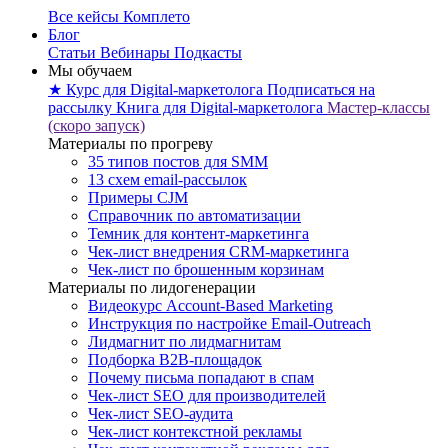
Все кейсы Комплето
Блог
Статьи
Вебинары
Подкасты
Мы обучаем
★ Курс для Digital-маркетолога
Подписаться на
рассылку
Книга для Digital-маркетолога
Мастер-классы
(скоро запуск)
Материалы по прогреву
35 типов постов для SMM
13 схем email-рассылок
Примеры CJM
Справочник по автоматизации
Темник для контент-маркетинга
Чек-лист внедрения CRM-маркетинга
Чек-лист по брошенным корзинам
Материалы по лидогенерации
Видеокурс Account-Based Marketing
Инструкция по настройке Email-Outreach
Лидмагнит по лидмагнитам
Подборка B2B-площадок
Почему письма попадают в спам
Чек-лист SEO для производителей
Чек-лист SEO-аудита
Чек-лист контекстной рекламы