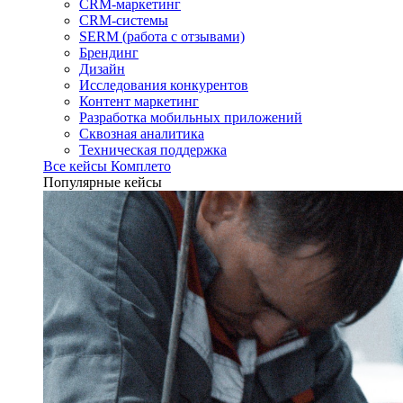
CRM-маркетинг
CRM-системы
SERM (работа с отзывами)
Брендинг
Дизайн
Исследования конкурентов
Контент маркетинг
Разработка мобильных приложений
Сквозная аналитика
Техническая поддержка
Все кейсы Комплето
Популярные кейсы