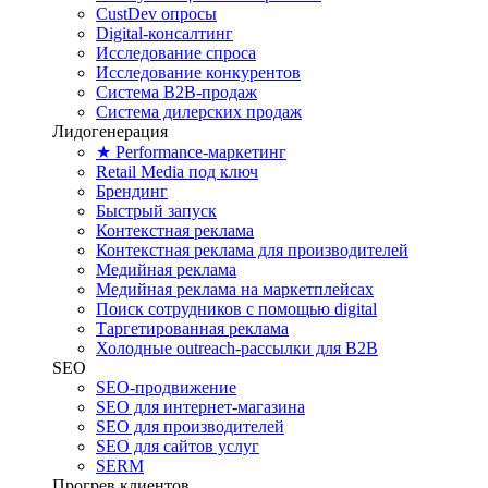
CustDev опросы
Digital-консалтинг
Исследование спроса
Исследование конкурентов
Система B2B-продаж
Система дилерских продаж
Лидогенерация
★ Performance-маркетинг
Retail Media под ключ
Брендинг
Быстрый запуск
Контекстная реклама
Контекстная реклама для производителей
Медийная реклама
Медийная реклама на маркетплейсах
Поиск сотрудников с помощью digital
Таргетированная реклама
Холодные outreach-рассылки для B2B
SEO
SEO-продвижение
SEO для интернет-магазина
SEO для производителей
SEO для сайтов услуг
SERM
Прогрев клиентов