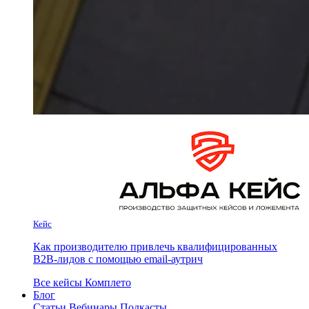
Кейс
Как производителю привлечь квалифицированных
B2B-лидов с помощью email-аутрич
Все кейсы Комплето
Блог
Статьи
Вебинары
Подкасты