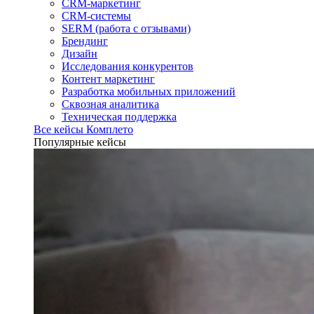
CRM-маркетинг
CRM-системы
SERM (работа с отзывами)
Брендинг
Дизайн
Исследования конкурентов
Контент маркетинг
Разработка мобильных приложений
Сквозная аналитика
Техническая поддержка
Все кейсы Комплето
Популярные кейсы