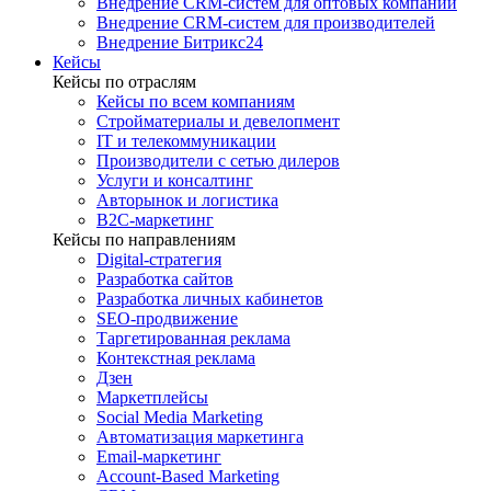
Внедрение CRM-систем для оптовых компаний
Внедрение CRM-систем для производителей
Внедрение Битрикс24
Кейсы
Кейсы по отраслям
Кейсы по всем компаниям
Стройматериалы и девелопмент
IT и телекоммуникации
Производители с сетью дилеров
Услуги и консалтинг
Авторынок и логистика
B2С-маркетинг
Кейсы по направлениям
Digital-стратегия
Разработка сайтов
Разработка личных кабинетов
SEO-продвижение
Таргетированная реклама
Контекстная реклама
Дзен
Маркетплейсы
Social Media Marketing
Автоматизация маркетинга
Email-маркетинг
Account-Based Marketing