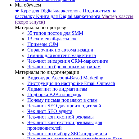
Мы обучаем
★ Курс для Digital-маркетолога
Подписаться на
рассылку
Книга для Digital-маркетолога
Мастер-классы
(скоро запуск)
Материалы по прогреву
35 типов постов для SMM
13 схем email-рассылок
Примеры CJM
Справочник по автоматизации
Темник для контент-маркетинга
Чек-лист внедрения CRM-маркетинга
Чек-лист по брошенным корзинам
Материалы по лидогенерации
Видеокурс Account-Based Marketing
Инструкция по настройке Email-Outreach
Лидмагнит по лидмагнитам
Подборка B2B-площадок
Почему письма попадают в спам
Чек-лист SEO для производителей
Чек-лист SEO-аудита
Чек-лист контекстной рекламы
Чек-лист контекстной рекламы для
производителей
Чек-лист по выбору SEO-подрядчика