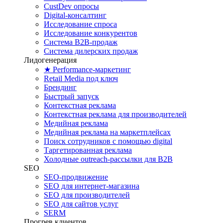
CustDev опросы
Digital-консалтинг
Исследование спроса
Исследование конкурентов
Система B2B-продаж
Система дилерских продаж
Лидогенерация
★ Performance-маркетинг
Retail Media под ключ
Брендинг
Быстрый запуск
Контекстная реклама
Контекстная реклама для производителей
Медийная реклама
Медийная реклама на маркетплейсах
Поиск сотрудников с помощью digital
Таргетированная реклама
Холодные outreach-рассылки для B2B
SEO
SEO-продвижение
SEO для интернет-магазина
SEO для производителей
SEO для сайтов услуг
SERM
Прогрев клиентов