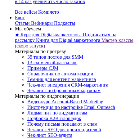
в 14 раз увеличить число заказов
Все кейсы Комплето
Блог
Статьи
Вебинары
Подкасты
Мы обучаем
★ Курс для Digital-маркетолога
Подписаться на
рассылку
Книга для Digital-маркетолога
Мастер-классы
(скоро запуск)
Материалы по прогреву
35 типов постов для SMM
13 схем email-рассылок
Примеры CJM
Справочник по автоматизации
Темник для контент-маркетинга
Чек-лист внедрения CRM-маркетинга
Чек-лист по брошенным корзинам
Материалы по лидогенерации
Видеокурс Account-Based Marketing
Инструкция по настройке Email-Outreach
Лидмагнит по лидмагнитам
Подборка B2B-площадок
Почему письма попадают в спам
Чек-лист SEO для производителей
Чек-лист SEO-аудита