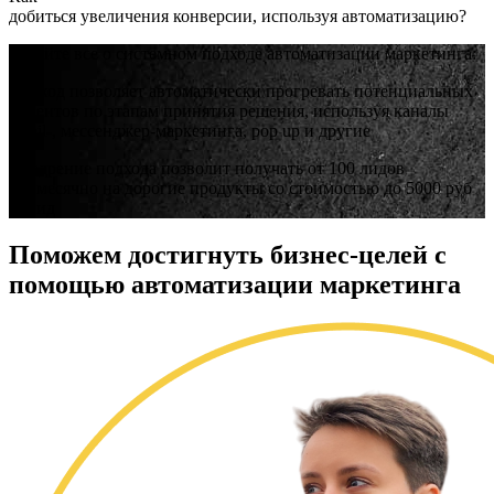
добиться увеличения конверсии, используя автоматизацию?
Узнайте все о системном подходе автоматизации маркетинга:
Подход позволяет автоматически прогревать потенциальных
клиентов по этапам принятия решения, используя каналы
email-, мессенджер-маркетинга, pop up и другие
Внедрение подхода позволит получать от 100 лидов
ежемесячно на дорогие продукты со стоимостью до 5000 руб
за лид
Поможем
достигнуть бизнес-целей с
помощью автоматизации маркетинга