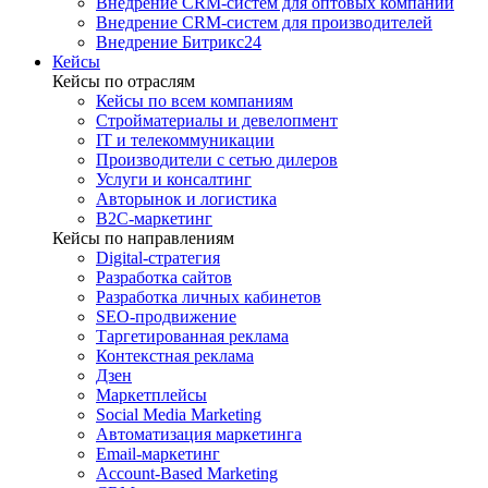
Внедрение CRM-систем для оптовых компаний
Внедрение CRM-систем для производителей
Внедрение Битрикс24
Кейсы
Кейсы по отраслям
Кейсы по всем компаниям
Стройматериалы и девелопмент
IT и телекоммуникации
Производители с сетью дилеров
Услуги и консалтинг
Авторынок и логистика
B2С-маркетинг
Кейсы по направлениям
Digital-стратегия
Разработка сайтов
Разработка личных кабинетов
SEO-продвижение
Таргетированная реклама
Контекстная реклама
Дзен
Маркетплейсы
Social Media Marketing
Автоматизация маркетинга
Email-маркетинг
Account-Based Marketing