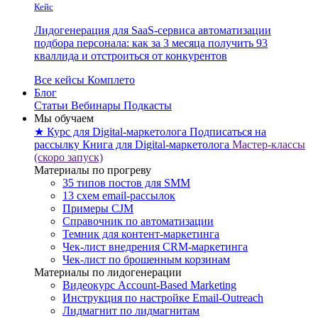
Кейс
Лидогенерация для SaaS-сервиса автоматизации
подбора персонала: как за 3 месяца получить 93
кваллида и отстроиться от конкурентов
Все кейсы Комплето
Блог
Статьи
Вебинары
Подкасты
Мы обучаем
★ Курс для Digital-маркетолога
Подписаться на
рассылку
Книга для Digital-маркетолога
Мастер-классы
(скоро запуск)
Материалы по прогреву
35 типов постов для SMM
13 схем email-рассылок
Примеры CJM
Справочник по автоматизации
Темник для контент-маркетинга
Чек-лист внедрения CRM-маркетинга
Чек-лист по брошенным корзинам
Материалы по лидогенерации
Видеокурс Account-Based Marketing
Инструкция по настройке Email-Outreach
Лидмагнит по лидмагнитам