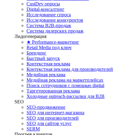
CustDev опросы
Digital-консалтинг
Исследование спроса
Исследование конкурентов
Система B2B-продаж
Система дилерских продаж
Лидогенерация
★ Performance-маркетинг
Retail Media под ключ
Брендинг
Быстрый запуск
Контекстная реклама
Контекстная реклама для производителей
Медийная реклама
Медийная реклама на маркетплейсах
Поиск сотрудников с помощью digital
Таргетированная реклама
Холодные outreach-рассылки для B2B
SEO
SEO-продвижение
SEO для интернет-магазина
SEO для производителей
SEO для сайтов услуг
SERM
Прогрев клиентов