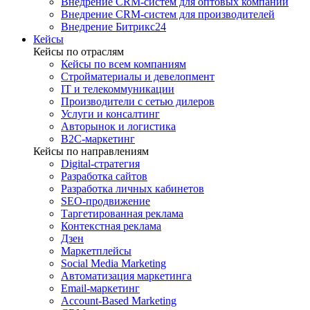
Внедрение CRM-систем для оптовых компаний
Внедрение CRM-систем для производителей
Внедрение Битрикс24
Кейсы
Кейсы по отраслям
Кейсы по всем компаниям
Стройматериалы и девелопмент
IT и телекоммуникации
Производители с сетью дилеров
Услуги и консалтинг
Авторынок и логистика
B2С-маркетинг
Кейсы по направлениям
Digital-стратегия
Разработка сайтов
Разработка личных кабинетов
SEO-продвижение
Таргетированная реклама
Контекстная реклама
Дзен
Маркетплейсы
Social Media Marketing
Автоматизация маркетинга
Email-маркетинг
Account-Based Marketing