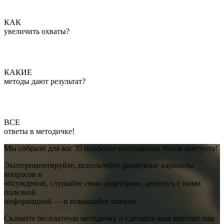
КАК
увеличить охваты?
КАКИЕ
методы дают результат?
ВСЕ
ответы в методичке!
Мы собрали для вас 35 наиболее популярных типов контента!
Экспериментируйте, используйте различные варианты
вопросов и
обсуждений, слушайте свою аудиторию, делитесь с ними
полезной
информацией — и повышайте охваты.
Скачайте бесплатную методичку и сделайте ваш контент еще