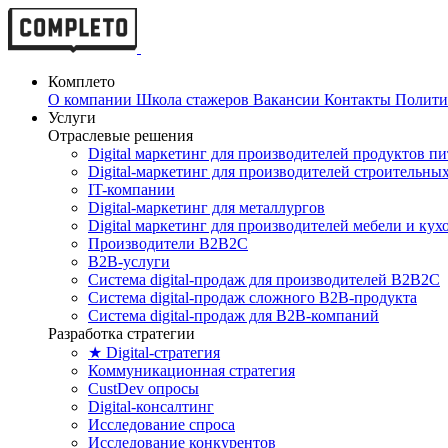
Комплето
О компании
Школа стажеров
Вакансии
Контакты
Полити
Услуги
Отраслевые решения
Digital маркетинг для производителей продуктов п
Digital-маркетинг для производителей строительны
IT-компании
Digital-маркетинг для металлургов
Digital маркетинг для производителей мебели и кух
Производители B2B2C
B2B-услуги
Cистема digital-продаж для производителей B2B2C
Система digital-продаж сложного B2B-продукта
Система digital-продаж для B2B-компаний
Разработка стратегии
★ Digital-стратегия
Коммуникационная стратегия
CustDev опросы
Digital-консалтинг
Исследование спроса
Исследование конкурентов