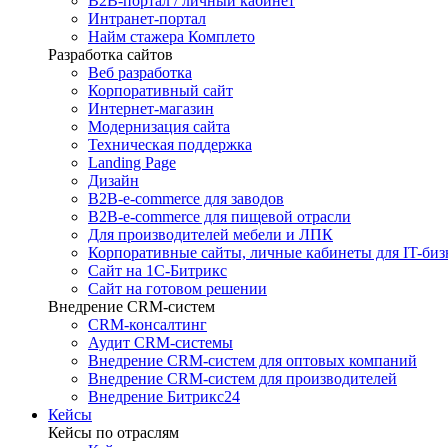
B2B-портал / личный кабинет
Интранет-портал
Найм стажера Комплето
Разработка сайтов
Веб разработка
Корпоративный сайт
Интернет-магазин
Модернизация сайта
Техническая поддержка
Landing Page
Дизайн
B2B-e-commerce для заводов
B2B-e-commerce для пищевой отрасли
Для производителей мебели и ЛПК
Корпоративные сайты, личные кабинеты для IT-биз
Сайт на 1С-Битрикс
Сайт на готовом решении
Внедрение CRM-систем
CRM-консалтинг
Аудит CRM-системы
Внедрение CRM-систем для оптовых компаний
Внедрение CRM-систем для производителей
Внедрение Битрикс24
Кейсы
Кейсы по отраслям