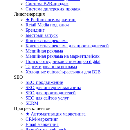
Система B2B-продаж
Система дилерских продаж
Лидогенерация
★ Performance-маркетинг
Retail Media под ключ
Брендинг
Быстрый запуск
Контекстная реклама
Контекстная реклама для производителей
Медийная реклама
Медийная реклама на маркетплейсах
Поиск сотрудников с помощью digital
Таргетированная реклама
Холодные outreach-рассылки для B2B
SEO
SEO-продвижение
SEO для интернет-магазина
SEO для производителей
SEO для сайтов услуг
SERM
Прогрев клиентов
★ Автоматизация маркетинга
CRM-маркетинг
Email-маркетинг
Разработка web push