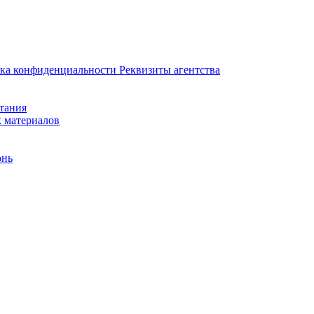
ка конфиденциальности
Реквизиты агентства
итания
х материалов
онь