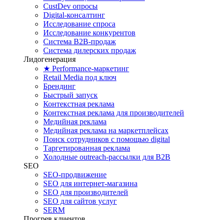
CustDev опросы
Digital-консалтинг
Исследование спроса
Исследование конкурентов
Система B2B-продаж
Система дилерских продаж
Лидогенерация
★ Performance-маркетинг
Retail Media под ключ
Брендинг
Быстрый запуск
Контекстная реклама
Контекстная реклама для производителей
Медийная реклама
Медийная реклама на маркетплейсах
Поиск сотрудников с помощью digital
Таргетированная реклама
Холодные outreach-рассылки для B2B
SEO
SEO-продвижение
SEO для интернет-магазина
SEO для производителей
SEO для сайтов услуг
SERM
Прогрев клиентов