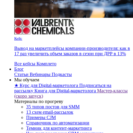
Кейс
Вывод на маркетплейсы компании-производителя: как в
17 раз увеличить объем заказов в сезон при ДРР в 13%
Все кейсы Комплето
Блог
Статьи
Вебинары
Подкасты
Мы обучаем
★ Курс для Digital-маркетолога
Подписаться на
рассылку
Книга для Digital-маркетолога
Мастер-классы
(скоро запуск)
Материалы по прогреву
35 типов постов для SMM
13 схем email-рассылок
Примеры CJM
Справочник по автоматизации
Темник для контент-маркетинга