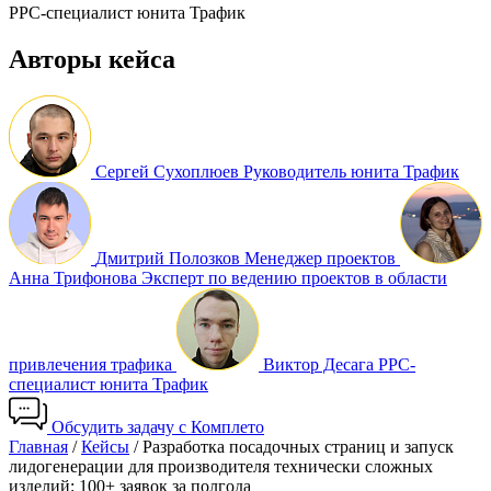
PPC-специалист юнита Трафик
Авторы кейса
Сергей Сухоплюев
Руководитель юнита Трафик
Дмитрий Полозков
Менеджер проектов
Анна Трифонова
Эксперт по ведению проектов в области
привлечения трафика
Виктор Десага
PPC-
специалист юнита Трафик
Обсудить задачу с Комплето
Главная
/
Кейсы
/
Разработка посадочных страниц и запуск
лидогенерации для производителя технически сложных
изделий: 100+ заявок за полгода