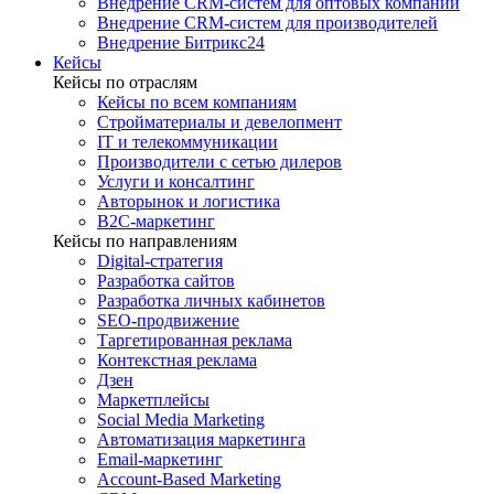
Внедрение CRM-систем для оптовых компаний
Внедрение CRM-систем для производителей
Внедрение Битрикс24
Кейсы
Кейсы по отраслям
Кейсы по всем компаниям
Стройматериалы и девелопмент
IT и телекоммуникации
Производители с сетью дилеров
Услуги и консалтинг
Авторынок и логистика
B2С-маркетинг
Кейсы по направлениям
Digital-стратегия
Разработка сайтов
Разработка личных кабинетов
SEO-продвижение
Таргетированная реклама
Контекстная реклама
Дзен
Маркетплейсы
Social Media Marketing
Автоматизация маркетинга
Email-маркетинг
Account-Based Marketing