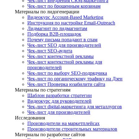
Чек-лист внедрения CRM-маркетинга
Чек-лист по брошенным корзинам
Материалы по лидогенерации
Видеокурс Account-Based Marketing
Инструкция по настройке Email-Outreach
Лидмагнит по лидмагнитам
Подборка B2B-площадок
Почему письма попадают в спам
Чек-лист SEO для производителей
Чек-лист SEO-аудита
Чек-лист контекстной рекламы
Чек-лист контекстной рекламы для
производителей
Чек-лист по выбору SEO-подрядчика
Чек-лист по органическому трафику на Дзен
Чек-лист Проверка юзабилити сайта
Материалы по стратегиям
Шаблон разработки стратегии
Видеокурс для руководителей
Чек-лист digital-маркетинга для металлургов
Чек-лист для производителей
Исследования
Производители на маркетплейсах
Производители строительных материалов
Материалы по разработке сайтов