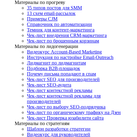
Материалы по прогреву
35 типов постов для SMM
13 схем email-рассылок
Примеры CJM
Справочник по автоматизации
Темник для контент-маркетинга
Чек-лист внедрения CRM-маркетинга
Чек-лист по брошенным корзинам
Материалы по лидогенерации
Видеокурс Account-Based Marketing
Инструкция по настройке Email-Outreach
Лидмагнит по лидмагнитам
Подборка B2B-площадок
Почему письма попадают в спам
Чек-лист SEO для производителей
Чек-лист SEO-аудита
Чек-лист контекстной рекламы
Чек-лист контекстной рекламы для
производителей
Чек-лист по выбору SEO-подрядчика
Чек-лист по органическому трафику на Дзен
Чек-лист Проверка юзабилити сайта
Материалы по стратегиям
Шаблон разработки стратегии
Видеокурс для руководителей