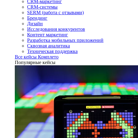
CRM-маркетинг
CRM-системы
SERM (работа с отзывами)
Брендинг
Дизайн
Исследования конкурентов
Контент маркетинг
Разработка мобильных приложений
Сквозная аналитика
Техническая поддержка
Все кейсы Комплето
Популярные кейсы