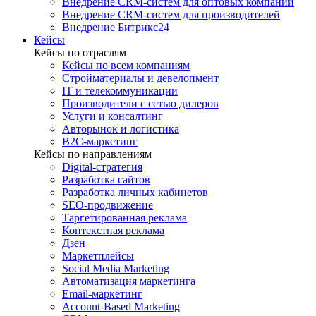
Внедрение CRM-систем для оптовых компаний
Внедрение CRM-систем для производителей
Внедрение Битрикс24
Кейсы
Кейсы по отраслям
Кейсы по всем компаниям
Стройматериалы и девелопмент
IT и телекоммуникации
Производители с сетью дилеров
Услуги и консалтинг
Авторынок и логистика
B2С-маркетинг
Кейсы по направлениям
Digital-стратегия
Разработка сайтов
Разработка личных кабинетов
SEO-продвижение
Таргетированная реклама
Контекстная реклама
Дзен
Маркетплейсы
Social Media Marketing
Автоматизация маркетинга
Email-маркетинг
Account-Based Marketing