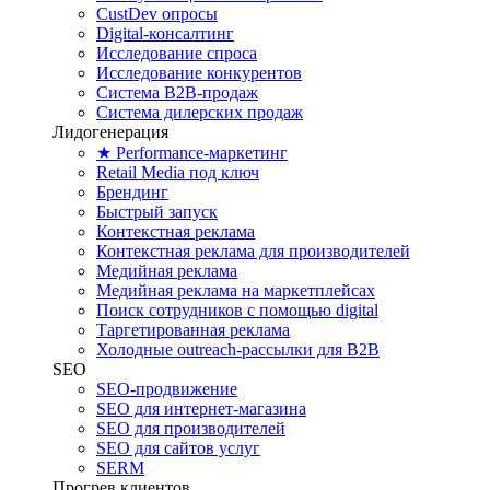
CustDev опросы
Digital-консалтинг
Исследование спроса
Исследование конкурентов
Система B2B-продаж
Система дилерских продаж
Лидогенерация
★ Performance-маркетинг
Retail Media под ключ
Брендинг
Быстрый запуск
Контекстная реклама
Контекстная реклама для производителей
Медийная реклама
Медийная реклама на маркетплейсах
Поиск сотрудников с помощью digital
Таргетированная реклама
Холодные outreach-рассылки для B2B
SEO
SEO-продвижение
SEO для интернет-магазина
SEO для производителей
SEO для сайтов услуг
SERM
Прогрев клиентов