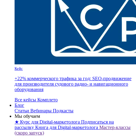
Кейс
+22% коммерческого трафика за год: SEO-продвижение
для производителя судового радио- и навигационного
оборудования
Все кейсы Комплето
Блог
Статьи
Вебинары
Подкасты
Мы обучаем
★ Курс для Digital-маркетолога
Подписаться на
рассылку
Книга для Digital-маркетолога
Мастер-классы
(скоро запуск)