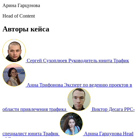
Арина Гарцунова
Head of Content
Авторы кейса
Сергей Сухоплюев
Руководитель юнита Трафик
Анна Трифонова
Эксперт по ведению проектов в
области привлечения трафика
Виктор Десага
PPC-
специалист юнита Трафик
Арина Гарцунова
Head