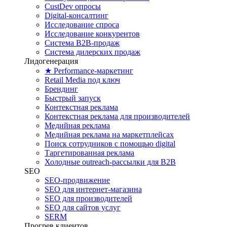
CustDev опросы
Digital-консалтинг
Исследование спроса
Исследование конкурентов
Система B2B-продаж
Система дилерских продаж
Лидогенерация
★ Performance-маркетинг
Retail Media под ключ
Брендинг
Быстрый запуск
Контекстная реклама
Контекстная реклама для производителей
Медийная реклама
Медийная реклама на маркетплейсах
Поиск сотрудников с помощью digital
Таргетированная реклама
Холодные outreach-рассылки для B2B
SEO
SEO-продвижение
SEO для интернет-магазина
SEO для производителей
SEO для сайтов услуг
SERM
Прогрев клиентов