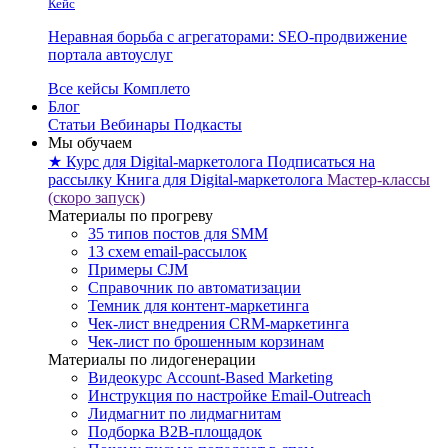
Кейс
Неравная борьба с агрегаторами: SEO-продвижение
портала автоуслуг
Все кейсы Комплето
Блог
Статьи
Вебинары
Подкасты
Мы обучаем
★ Курс для Digital-маркетолога
Подписаться на
рассылку
Книга для Digital-маркетолога
Мастер-классы
(скоро запуск)
Материалы по прогреву
35 типов постов для SMM
13 схем email-рассылок
Примеры CJM
Справочник по автоматизации
Темник для контент-маркетинга
Чек-лист внедрения CRM-маркетинга
Чек-лист по брошенным корзинам
Материалы по лидогенерации
Видеокурс Account-Based Marketing
Инструкция по настройке Email-Outreach
Лидмагнит по лидмагнитам
Подборка B2B-площадок