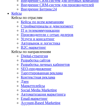
Внедрение CRM-систем для оптовых компаний
Внедрение CRM-систем для производителей
Внедрение Битрикс24
Кейсы
Кейсы по отраслям
Кейсы по всем компаниям
Стройматериалы и девелопмент
IT и телекоммуникации
Производители с сетью дилеров
Услуги и консалтинг
Авторынок и логистика
B2С-маркетинг
Кейсы по направлениям
Digital-стратегия
Разработка сайтов
Разработка личных кабинетов
SEO-продвижение
Таргетированная реклама
Контекстная реклама
Дзен
Маркетплейсы
Social Media Marketing
Автоматизация маркетинга
Email-маркетинг
Account-Based Marketing