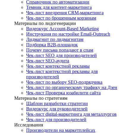
Справочник по автоматизации
Темник для контент-маркетинга
Чек-лист внедрения CRM-маркетинга
Чек-лист по брошенным корзинам
Материалы по лидогенерации
Видеокурс Account-Based Marketing
Инструкция по настройке Email-Outreach
Лидмагнит по лидмагнитам
Подборка B2B-площадок
Почему письма попадают в спам
Чек-лист SEO для производителей
Чек-лист SEO-аудита
Чек-лист контекстной рекламы
Чек-лист контекстной рекламы для
производителей
Чек-лист по выбору SEO-подрядчика
Чек-лист по органическому трафику на Дзен
Чек-лист Проверка юзабилити сайта
Материалы по стратегиям
Шаблон разработки стратегии
Видеокурс для руководителей
Чек-лист digital-маркетинга для металлургов
Чек-лист для производителей
Исследования
Производители на маркетплейсах