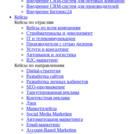
Внедрение CRM-систем для оптовых компаний
Внедрение CRM-систем для производителей
Внедрение Битрикс24
Кейсы
Кейсы по отраслям
Кейсы по всем компаниям
Стройматериалы и девелопмент
IT и телекоммуникации
Производители с сетью дилеров
Услуги и консалтинг
Авторынок и логистика
B2С-маркетинг
Кейсы по направлениям
Digital-стратегия
Разработка сайтов
Разработка личных кабинетов
SEO-продвижение
Таргетированная реклама
Контекстная реклама
Дзен
Маркетплейсы
Social Media Marketing
Автоматизация маркетинга
Email-маркетинг
Account-Based Marketing