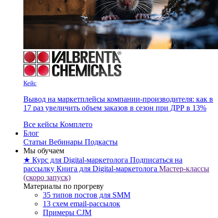
Кейс
Вывод на маркетплейсы компании-производителя: как в
17 раз увеличить объем заказов в сезон при ДРР в 13%
Все кейсы Комплето
Блог
Статьи
Вебинары
Подкасты
Мы обучаем
★ Курс для Digital-маркетолога
Подписаться на
рассылку
Книга для Digital-маркетолога
Мастер-классы
(скоро запуск)
Материалы по прогреву
35 типов постов для SMM
13 схем email-рассылок
Примеры CJM