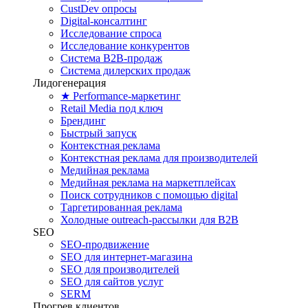
CustDev опросы
Digital-консалтинг
Исследование спроса
Исследование конкурентов
Система B2B-продаж
Система дилерских продаж
Лидогенерация
★ Performance-маркетинг
Retail Media под ключ
Брендинг
Быстрый запуск
Контекстная реклама
Контекстная реклама для производителей
Медийная реклама
Медийная реклама на маркетплейсах
Поиск сотрудников с помощью digital
Таргетированная реклама
Холодные outreach-рассылки для B2B
SEO
SEO-продвижение
SEO для интернет-магазина
SEO для производителей
SEO для сайтов услуг
SERM
Прогрев клиентов