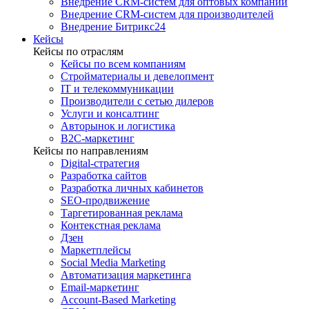
Внедрение CRM-систем для оптовых компаний
Внедрение CRM-систем для производителей
Внедрение Битрикс24
Кейсы
Кейсы по отраслям
Кейсы по всем компаниям
Стройматериалы и девелопмент
IT и телекоммуникации
Производители с сетью дилеров
Услуги и консалтинг
Авторынок и логистика
B2С-маркетинг
Кейсы по направлениям
Digital-стратегия
Разработка сайтов
Разработка личных кабинетов
SEO-продвижение
Таргетированная реклама
Контекстная реклама
Дзен
Маркетплейсы
Social Media Marketing
Автоматизация маркетинга
Email-маркетинг
Account-Based Marketing