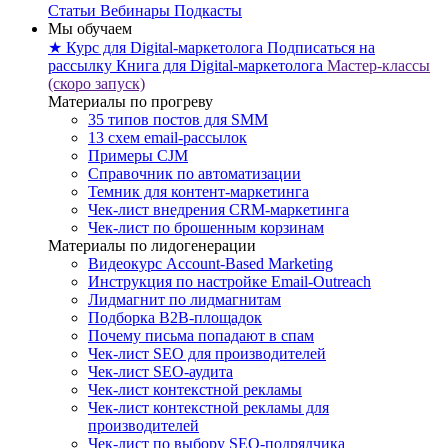
Статьи
Вебинары
Подкасты
Мы обучаем
★ Курс для Digital-маркетолога
Подписаться на
рассылку
Книга для Digital-маркетолога
Мастер-классы
(скоро запуск)
Материалы по прогреву
35 типов постов для SMM
13 схем email-рассылок
Примеры CJM
Справочник по автоматизации
Темник для контент-маркетинга
Чек-лист внедрения CRM-маркетинга
Чек-лист по брошенным корзинам
Материалы по лидогенерации
Видеокурс Account-Based Marketing
Инструкция по настройке Email-Outreach
Лидмагнит по лидмагнитам
Подборка B2B-площадок
Почему письма попадают в спам
Чек-лист SEO для производителей
Чек-лист SEO-аудита
Чек-лист контекстной рекламы
Чек-лист контекстной рекламы для
производителей
Чек-лист по выбору SEO-подрядчика