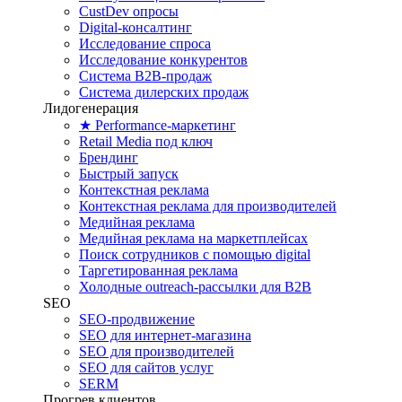
CustDev опросы
Digital-консалтинг
Исследование спроса
Исследование конкурентов
Система B2B-продаж
Система дилерских продаж
Лидогенерация
★ Performance-маркетинг
Retail Media под ключ
Брендинг
Быстрый запуск
Контекстная реклама
Контекстная реклама для производителей
Медийная реклама
Медийная реклама на маркетплейсах
Поиск сотрудников с помощью digital
Таргетированная реклама
Холодные outreach-рассылки для B2B
SEO
SEO-продвижение
SEO для интернет-магазина
SEO для производителей
SEO для сайтов услуг
SERM
Прогрев клиентов