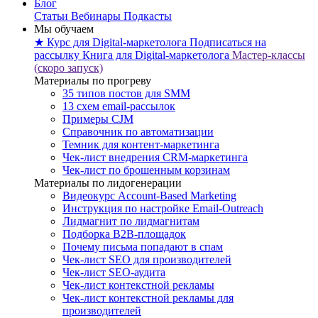
Блог
Статьи
Вебинары
Подкасты
Мы обучаем
★ Курс для Digital-маркетолога
Подписаться на
рассылку
Книга для Digital-маркетолога
Мастер-классы
(скоро запуск)
Материалы по прогреву
35 типов постов для SMM
13 схем email-рассылок
Примеры CJM
Справочник по автоматизации
Темник для контент-маркетинга
Чек-лист внедрения CRM-маркетинга
Чек-лист по брошенным корзинам
Материалы по лидогенерации
Видеокурс Account-Based Marketing
Инструкция по настройке Email-Outreach
Лидмагнит по лидмагнитам
Подборка B2B-площадок
Почему письма попадают в спам
Чек-лист SEO для производителей
Чек-лист SEO-аудита
Чек-лист контекстной рекламы
Чек-лист контекстной рекламы для
производителей