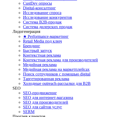
CustDev опросы
Digital-консалтинг
Исследование спроса
Исследование конкурентов
Система B2B-продаж
Система дилерских продаж
Лидогенерация
★ Performance-маркетинг
Retail Media под ключ
Брендинг
Быстрый запуск
Контекстная реклама
Контекстная реклама для производителей
Медийная реклама
Медийная реклама на маркетплейсах
Поиск сотрудников с помощью digital
Таргетированная реклама
Холодные outreach-рассылки для B2B
SEO
SEO-продвижение
SEO для интернет-магазина
SEO для производителей
SEO для сайтов услуг
SERM
Прогрев клиентов