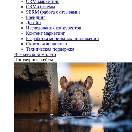
CRM-маркетинг
CRM-системы
SERM (работа с отзывами)
Брендинг
Дизайн
Исследования конкурентов
Контент маркетинг
Разработка мобильных приложений
Сквозная аналитика
Техническая поддержка
Все кейсы Комплето
Популярные кейсы