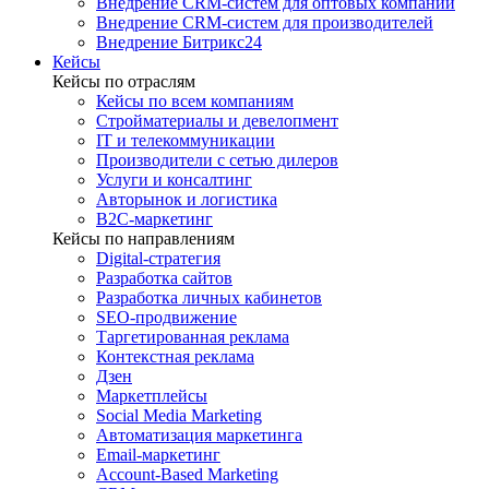
Внедрение CRM-систем для оптовых компаний
Внедрение CRM-систем для производителей
Внедрение Битрикс24
Кейсы
Кейсы по отраслям
Кейсы по всем компаниям
Стройматериалы и девелопмент
IT и телекоммуникации
Производители с сетью дилеров
Услуги и консалтинг
Авторынок и логистика
B2С-маркетинг
Кейсы по направлениям
Digital-стратегия
Разработка сайтов
Разработка личных кабинетов
SEO-продвижение
Таргетированная реклама
Контекстная реклама
Дзен
Маркетплейсы
Social Media Marketing
Автоматизация маркетинга
Email-маркетинг
Account-Based Marketing