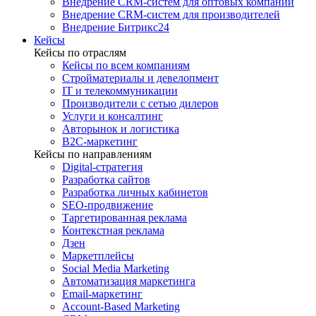
Внедрение CRM-систем для оптовых компаний
Внедрение CRM-систем для производителей
Внедрение Битрикс24
Кейсы
Кейсы по отраслям
Кейсы по всем компаниям
Стройматериалы и девелопмент
IT и телекоммуникации
Производители с сетью дилеров
Услуги и консалтинг
Авторынок и логистика
B2С-маркетинг
Кейсы по направлениям
Digital-стратегия
Разработка сайтов
Разработка личных кабинетов
SEO-продвижение
Таргетированная реклама
Контекстная реклама
Дзен
Маркетплейсы
Social Media Marketing
Автоматизация маркетинга
Email-маркетинг
Account-Based Marketing