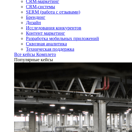
CRM-маркетинг
CRM-системы
SERM (работа с отзывами)
Брендинг
Дизайн
Исследования конкурентов
Контент маркетинг
Разработка мобильных приложений
Сквозная аналитика
Техническая поддержка
Все кейсы Комплето
Популярные кейсы