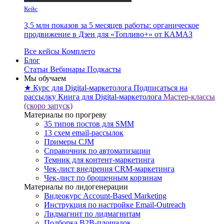
Кейс
3,5 млн показов за 5 месяцев работы: органическое
продвижение в Дзен для «Топливо+» от КАМАЗ
Все кейсы Комплето
Блог
Статьи
Вебинары
Подкасты
Мы обучаем
★ Курс для Digital-маркетолога
Подписаться на
рассылку
Книга для Digital-маркетолога
Мастер-классы
(скоро запуск)
Материалы по прогреву
35 типов постов для SMM
13 схем email-рассылок
Примеры CJM
Справочник по автоматизации
Темник для контент-маркетинга
Чек-лист внедрения CRM-маркетинга
Чек-лист по брошенным корзинам
Материалы по лидогенерации
Видеокурс Account-Based Marketing
Инструкция по настройке Email-Outreach
Лидмагнит по лидмагнитам
Подборка B2B-площадок