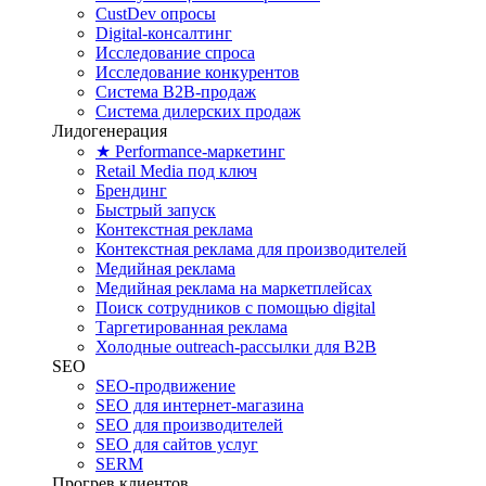
CustDev опросы
Digital-консалтинг
Исследование спроса
Исследование конкурентов
Система B2B-продаж
Система дилерских продаж
Лидогенерация
★ Performance-маркетинг
Retail Media под ключ
Брендинг
Быстрый запуск
Контекстная реклама
Контекстная реклама для производителей
Медийная реклама
Медийная реклама на маркетплейсах
Поиск сотрудников с помощью digital
Таргетированная реклама
Холодные outreach-рассылки для B2B
SEO
SEO-продвижение
SEO для интернет-магазина
SEO для производителей
SEO для сайтов услуг
SERM
Прогрев клиентов