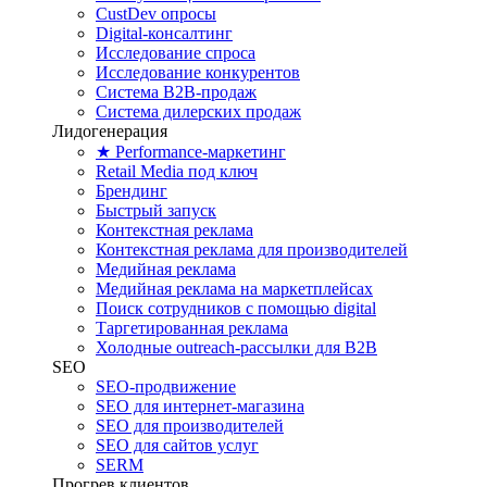
CustDev опросы
Digital-консалтинг
Исследование спроса
Исследование конкурентов
Система B2B-продаж
Система дилерских продаж
Лидогенерация
★ Performance-маркетинг
Retail Media под ключ
Брендинг
Быстрый запуск
Контекстная реклама
Контекстная реклама для производителей
Медийная реклама
Медийная реклама на маркетплейсах
Поиск сотрудников с помощью digital
Таргетированная реклама
Холодные outreach-рассылки для B2B
SEO
SEO-продвижение
SEO для интернет-магазина
SEO для производителей
SEO для сайтов услуг
SERM
Прогрев клиентов