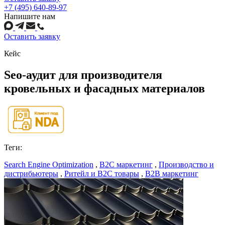
+7 (495) 640-89-97
Напишите нам
Оставить заявку
Кейс
Seo-аудит для производителя
кровельных и фасадных материалов
Теги:
Search Engine Optimization
,
B2C маркетинг
,
Производство и
дистрибьютеры
,
Ритейл и B2C товары
,
B2B маркетинг