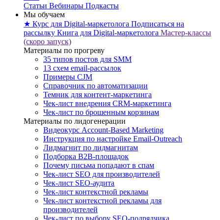
Статьи
Вебинары
Подкасты
Мы обучаем
★ Курс для Digital-маркетолога
Подписаться на
рассылку
Книга для Digital-маркетолога
Мастер-классы
(скоро запуск)
Материалы по прогреву
35 типов постов для SMM
13 схем email-рассылок
Примеры CJM
Справочник по автоматизации
Темник для контент-маркетинга
Чек-лист внедрения CRM-маркетинга
Чек-лист по брошенным корзинам
Материалы по лидогенерации
Видеокурс Account-Based Marketing
Инструкция по настройке Email-Outreach
Лидмагнит по лидмагнитам
Подборка B2B-площадок
Почему письма попадают в спам
Чек-лист SEO для производителей
Чек-лист SEO-аудита
Чек-лист контекстной рекламы
Чек-лист контекстной рекламы для
производителей
Чек-лист по выбору SEO-подрядчика