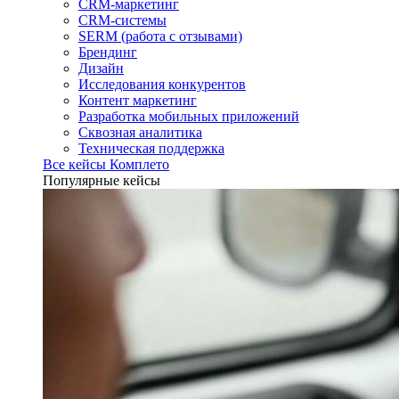
CRM-маркетинг
CRM-системы
SERM (работа с отзывами)
Брендинг
Дизайн
Исследования конкурентов
Контент маркетинг
Разработка мобильных приложений
Сквозная аналитика
Техническая поддержка
Все кейсы Комплето
Популярные кейсы