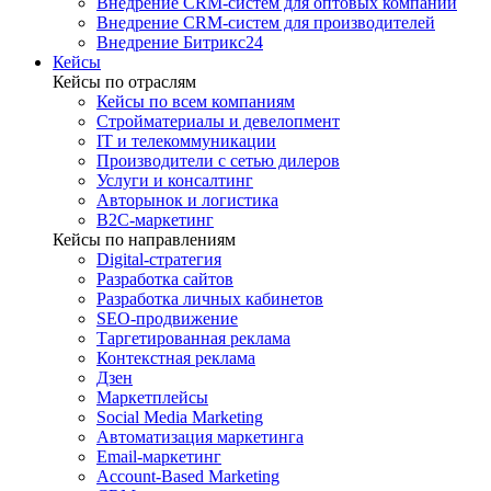
Внедрение CRM-систем для оптовых компаний
Внедрение CRM-систем для производителей
Внедрение Битрикс24
Кейсы
Кейсы по отраслям
Кейсы по всем компаниям
Стройматериалы и девелопмент
IT и телекоммуникации
Производители с сетью дилеров
Услуги и консалтинг
Авторынок и логистика
B2С-маркетинг
Кейсы по направлениям
Digital-стратегия
Разработка сайтов
Разработка личных кабинетов
SEO-продвижение
Таргетированная реклама
Контекстная реклама
Дзен
Маркетплейсы
Social Media Marketing
Автоматизация маркетинга
Email-маркетинг
Account-Based Marketing