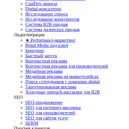
CustDev опросы
Digital-консалтинг
Исследование спроса
Исследование конкурентов
Система B2B-продаж
Система дилерских продаж
Лидогенерация
★ Performance-маркетинг
Retail Media под ключ
Брендинг
Быстрый запуск
Контекстная реклама
Контекстная реклама для производителей
Медийная реклама
Медийная реклама на маркетплейсах
Поиск сотрудников с помощью digital
Таргетированная реклама
Холодные outreach-рассылки для B2B
SEO
SEO-продвижение
SEO для интернет-магазина
SEO для производителей
SEO для сайтов услуг
SERM
Прогрев клиентов