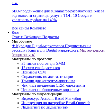
Кейс
SEO-продвижение для eCommerce-разработчика: как за
год вывести страницы услуг в ТОП-10 Google и
увеличить трафик на 140%
Все кейсы Комплето
Блог
Статьи
Вебинары
Подкасты
Мы обучаем
★ Курс для Digital-маркетолога
Подписаться на
рассылку
Книга для Digital-маркетолога
Мастер-классы
(скоро запуск)
Материалы по прогреву
35 типов постов для SMM
13 схем email-рассылок
Примеры CJM
Справочник по автоматизации
Темник для контент-маркетинга
Чек-лист внедрения CRM-маркетинга
Чек-лист по брошенным корзинам
Материалы по лидогенерации
Видеокурс Account-Based Marketing
Инструкция по настройке Email-Outreach
Лидмагнит по лидмагнитам