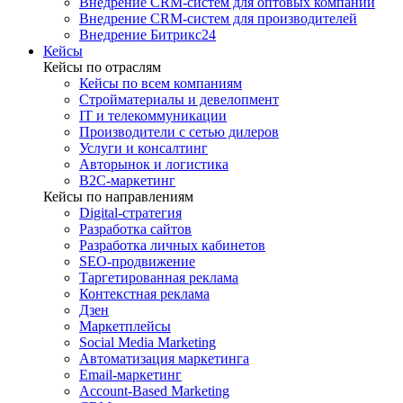
Внедрение CRM-систем для оптовых компаний
Внедрение CRM-систем для производителей
Внедрение Битрикс24
Кейсы
Кейсы по отраслям
Кейсы по всем компаниям
Стройматериалы и девелопмент
IT и телекоммуникации
Производители с сетью дилеров
Услуги и консалтинг
Авторынок и логистика
B2С-маркетинг
Кейсы по направлениям
Digital-стратегия
Разработка сайтов
Разработка личных кабинетов
SEO-продвижение
Таргетированная реклама
Контекстная реклама
Дзен
Маркетплейсы
Social Media Marketing
Автоматизация маркетинга
Email-маркетинг
Account-Based Marketing