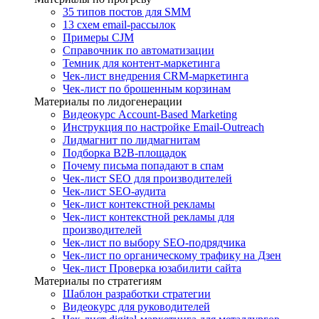
35 типов постов для SMM
13 схем email-рассылок
Примеры CJM
Справочник по автоматизации
Темник для контент-маркетинга
Чек-лист внедрения CRM-маркетинга
Чек-лист по брошенным корзинам
Материалы по лидогенерации
Видеокурс Account-Based Marketing
Инструкция по настройке Email-Outreach
Лидмагнит по лидмагнитам
Подборка B2B-площадок
Почему письма попадают в спам
Чек-лист SEO для производителей
Чек-лист SEO-аудита
Чек-лист контекстной рекламы
Чек-лист контекстной рекламы для
производителей
Чек-лист по выбору SEO-подрядчика
Чек-лист по органическому трафику на Дзен
Чек-лист Проверка юзабилити сайта
Материалы по стратегиям
Шаблон разработки стратегии
Видеокурс для руководителей