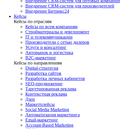
Внедрение CRM-систем для оптовых компаний
Внедрение CRM-систем для производителей
Внедрение Битрикс24
Кейсы
Кейсы по отраслям
Кейсы по всем компаниям
Стройматериалы и девелопмент
IT и телекоммуникации
Производители с сетью дилеров
Услуги и консалтинг
Авторынок и логистика
B2С-маркетинг
Кейсы по направлениям
Digital-стратегия
Разработка сайтов
Разработка личных кабинетов
SEO-продвижение
Таргетированная реклама
Контекстная реклама
Дзен
Маркетплейсы
Social Media Marketing
Автоматизация маркетинга
Email-маркетинг
Account-Based Marketing