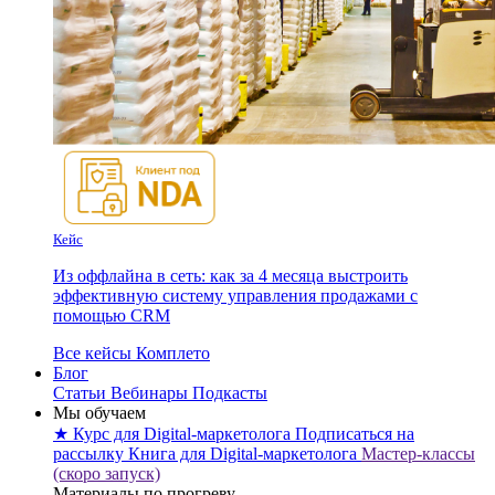
Кейс
Из оффлайна в сеть: как за 4 месяца выстроить
эффективную систему управления продажами с
помощью CRM
Все кейсы Комплето
Блог
Статьи
Вебинары
Подкасты
Мы обучаем
★ Курс для Digital-маркетолога
Подписаться на
рассылку
Книга для Digital-маркетолога
Мастер-классы
(скоро запуск)
Материалы по прогреву