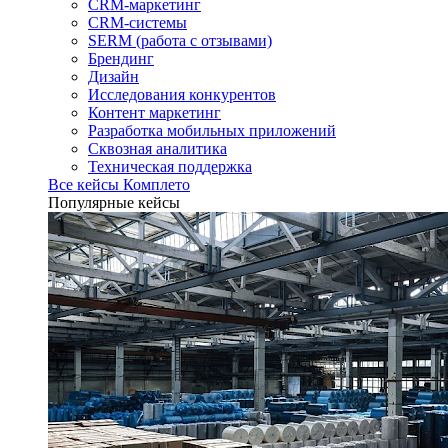
CRM-маркетинг
CRM-системы
SERM (работа с отзывами)
Брендинг
Дизайн
Исследования конкурентов
Контент маркетинг
Разработка мобильных приложений
Сквозная аналитика
Техническая поддержка
Все кейсы Комплето
Популярные кейсы