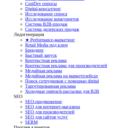
CustDev опросы
Digital-консалтинг
Исследование спроса
Исследование конкурентов
Система B2B-продаж
Система дилерских продаж
Лидогенерация
★ Performance-маркетинг
Retail Media под ключ
Брендинг
Быстрый запуск
Контекстная реклама
Контекстная реклама для производителей
Медийная реклама
Медийная реклама на маркетплейсах
Поиск сотрудников с помощью digital
Таргетированная реклама
Холодные outreach-рассылки для B2B
SEO
SEO-продвижение
SEO для интернет-магазина
SEO для производителей
SEO для сайтов услуг
SERM
Прогрев клиентов