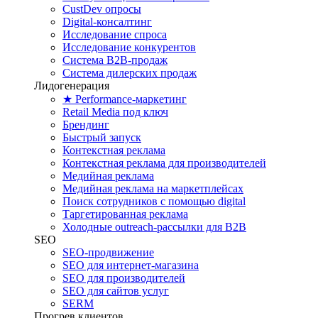
CustDev опросы
Digital-консалтинг
Исследование спроса
Исследование конкурентов
Система B2B-продаж
Система дилерских продаж
Лидогенерация
★ Performance-маркетинг
Retail Media под ключ
Брендинг
Быстрый запуск
Контекстная реклама
Контекстная реклама для производителей
Медийная реклама
Медийная реклама на маркетплейсах
Поиск сотрудников с помощью digital
Таргетированная реклама
Холодные outreach-рассылки для B2B
SEO
SEO-продвижение
SEO для интернет-магазина
SEO для производителей
SEO для сайтов услуг
SERM
Прогрев клиентов