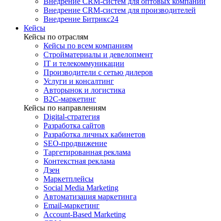
Внедрение CRM-систем для оптовых компаний
Внедрение CRM-систем для производителей
Внедрение Битрикс24
Кейсы
Кейсы по отраслям
Кейсы по всем компаниям
Стройматериалы и девелопмент
IT и телекоммуникации
Производители с сетью дилеров
Услуги и консалтинг
Авторынок и логистика
B2С-маркетинг
Кейсы по направлениям
Digital-стратегия
Разработка сайтов
Разработка личных кабинетов
SEO-продвижение
Таргетированная реклама
Контекстная реклама
Дзен
Маркетплейсы
Social Media Marketing
Автоматизация маркетинга
Email-маркетинг
Account-Based Marketing