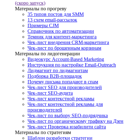
(скоро запуск)
Материалы по прогреву
35 типов постов для SMM
13 схем email-рассылок
Примеры CJM
Справочник по автоматизации
Темник для контент-маркетинга
Чек-лист внедрения CRM-маркетинга
Чек-лист по брошенным корзинам
Материалы по лидогенерации
Видеокурс Account-Based Marketing
Инструкция по настройке Email-Outreach
Лидмагнит по лидмагнитам
Подборка B2B-площадок
Почему письма попадают в спам
Чек-лист SEO для производителей
Чек-лист SEO-аудита
Чек-лист контекстной рекламы
Чек-лист контекстной рекламы для
производителей
Чек-лист по выбору SEO-подрядчика
Чек-лист по органическому трафику на Дзен
Чек-лист Проверка юзабилити сайта
Материалы по стратегиям
Шаблон разработки стратегии