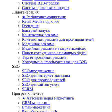
Система B2B-продаж
Система дилерских продаж
Лидогенерация
★ Performance-маркетинг
Retail Media под ключ
Брендинг
Быстрый запуск
Контекстная реклама
Контекстная реклама для производителей
Медийная реклама
Медийная реклама на маркетплейсах
Поиск сотрудников с помощью digital
Таргетированная реклама
Холодные outreach-рассылки для B2B
SEO
SEO-продвижение
SEO для интернет-магазина
SEO для производителей
SEO для сайтов услуг
SERM
Прогрев клиентов
★ Автоматизация маркетинга
CRM-маркетинг
Email-маркетинг
Разработка web push