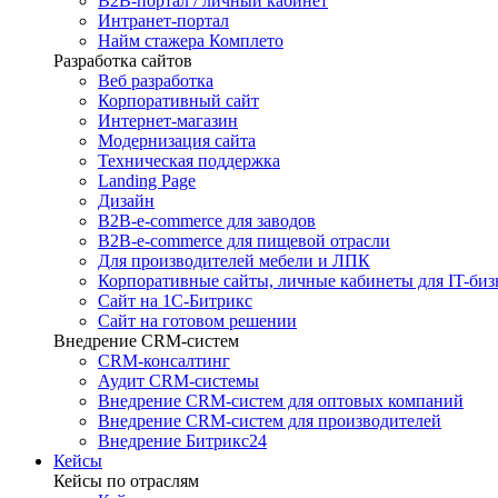
B2B-портал / личный кабинет
Интранет-портал
Найм стажера Комплето
Разработка сайтов
Веб разработка
Корпоративный сайт
Интернет-магазин
Модернизация сайта
Техническая поддержка
Landing Page
Дизайн
B2B-e-commerce для заводов
B2B-e-commerce для пищевой отрасли
Для производителей мебели и ЛПК
Корпоративные сайты, личные кабинеты для IT-биз
Сайт на 1С-Битрикс
Сайт на готовом решении
Внедрение CRM-систем
CRM-консалтинг
Аудит CRM-системы
Внедрение CRM-систем для оптовых компаний
Внедрение CRM-систем для производителей
Внедрение Битрикс24
Кейсы
Кейсы по отраслям