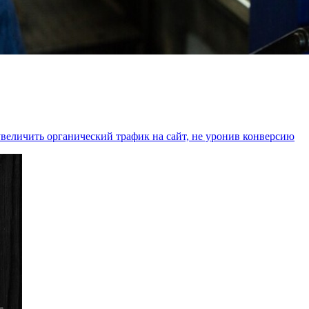
увеличить органический трафик на сайт, не уронив конверсию