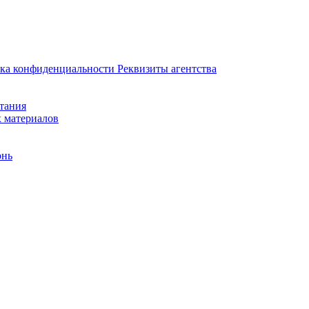
ка конфиденциальности
Реквизиты агентства
итания
х материалов
онь