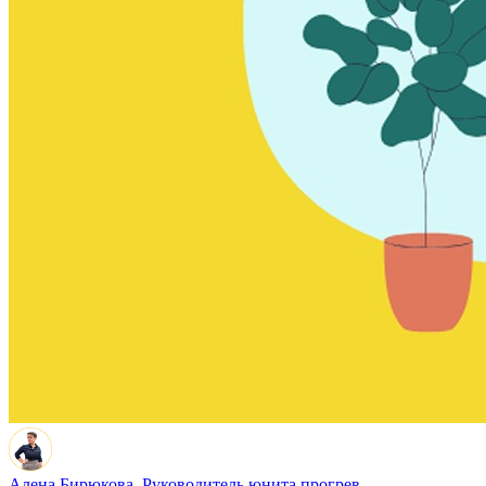
Алена Бирюкова,
Руководитель юнита прогрев