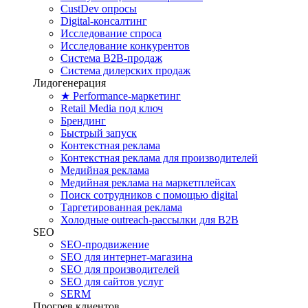
CustDev опросы
Digital-консалтинг
Исследование спроса
Исследование конкурентов
Система B2B-продаж
Система дилерских продаж
Лидогенерация
★ Performance-маркетинг
Retail Media под ключ
Брендинг
Быстрый запуск
Контекстная реклама
Контекстная реклама для производителей
Медийная реклама
Медийная реклама на маркетплейсах
Поиск сотрудников с помощью digital
Таргетированная реклама
Холодные outreach-рассылки для B2B
SEO
SEO-продвижение
SEO для интернет-магазина
SEO для производителей
SEO для сайтов услуг
SERM
Прогрев клиентов