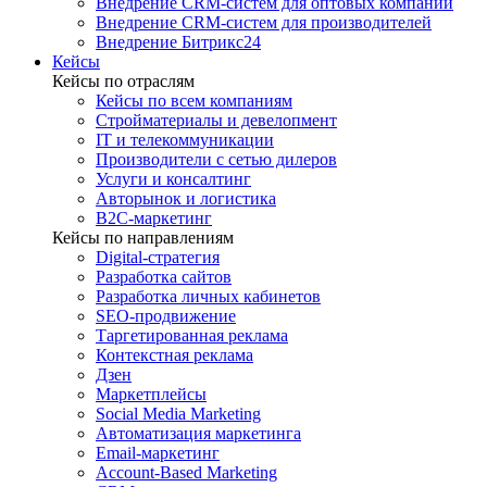
Внедрение CRM-систем для оптовых компаний
Внедрение CRM-систем для производителей
Внедрение Битрикс24
Кейсы
Кейсы по отраслям
Кейсы по всем компаниям
Стройматериалы и девелопмент
IT и телекоммуникации
Производители с сетью дилеров
Услуги и консалтинг
Авторынок и логистика
B2С-маркетинг
Кейсы по направлениям
Digital-стратегия
Разработка сайтов
Разработка личных кабинетов
SEO-продвижение
Таргетированная реклама
Контекстная реклама
Дзен
Маркетплейсы
Social Media Marketing
Автоматизация маркетинга
Email-маркетинг
Account-Based Marketing