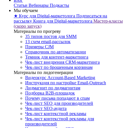
Блог
Статьи
Вебинары
Подкасты
Мы обучаем
★ Курс для Digital-маркетолога
Подписаться на
рассылку
Книга для Digital-маркетолога
Мастер-классы
(скоро запуск)
Материалы по прогреву
35 типов постов для SMM
13 схем email-рассылок
Примеры CJM
Справочник по автоматизации
Темник для контент-маркетинга
Чек-лист внедрения CRM-маркетинга
Чек-лист по брошенным корзинам
Материалы по лидогенерации
Видеокурс Account-Based Marketing
Инструкция по настройке Email-Outreach
Лидмагнит по лидмагнитам
Подборка B2B-площадок
Почему письма попадают в спам
Чек-лист SEO для производителей
Чек-лист SEO-аудита
Чек-лист контекстной рекламы
Чек-лист контекстной рекламы для
производителей