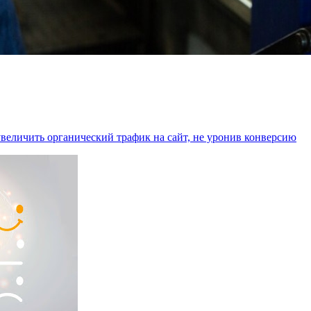
увеличить органический трафик на сайт, не уронив конверсию