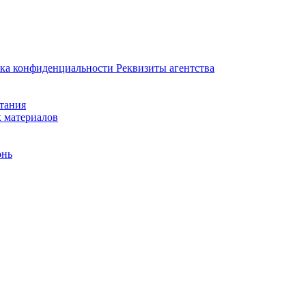
ка конфиденциальности
Реквизиты агентства
итания
х материалов
онь