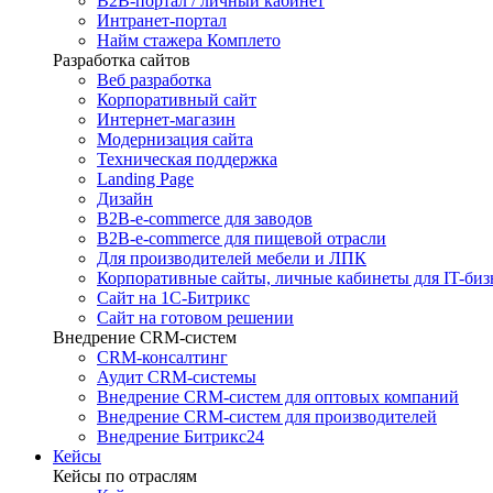
B2B-портал / личный кабинет
Интранет-портал
Найм стажера Комплето
Разработка сайтов
Веб разработка
Корпоративный сайт
Интернет-магазин
Модернизация сайта
Техническая поддержка
Landing Page
Дизайн
B2B-e-commerce для заводов
B2B-e-commerce для пищевой отрасли
Для производителей мебели и ЛПК
Корпоративные сайты, личные кабинеты для IT-биз
Сайт на 1С-Битрикс
Сайт на готовом решении
Внедрение CRM-систем
CRM-консалтинг
Аудит CRM-системы
Внедрение CRM-систем для оптовых компаний
Внедрение CRM-систем для производителей
Внедрение Битрикс24
Кейсы
Кейсы по отраслям