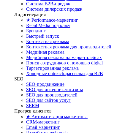
Система B2B-продаж
Система дилерских продаж
Лидогенерация
★ Performance-маркетинг
Retail Media под ключ
Брендинг
Быстрый запуск
Контекстная реклама
Контекстная реклама для производителей
Медийная реклама
Медийная реклама на маркетплейсах
Поиск сотрудников с помощью digital
Таргетированная реклама
Холодные outreach-рассылки для B2B
SEO
SEO-продвижение
SEO для интернет-магазина
SEO для производителей
SEO для сайтов услуг
SERM
Прогрев клиентов
★ Автоматизация маркетинга
CRM-маркетинг
Email-маркетинг
Разработка web push