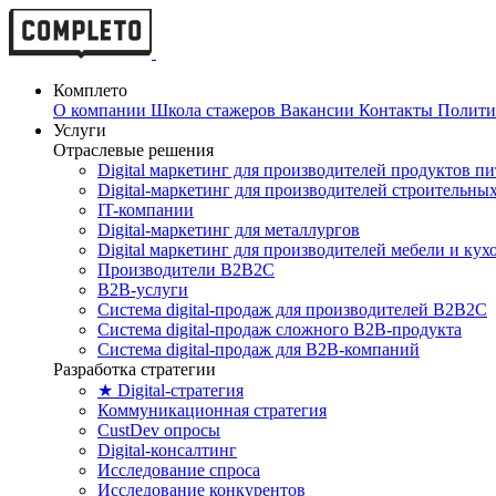
Комплето
О компании
Школа стажеров
Вакансии
Контакты
Полити
Услуги
Отраслевые решения
Digital маркетинг для производителей продуктов п
Digital-маркетинг для производителей строительны
IT-компании
Digital-маркетинг для металлургов
Digital маркетинг для производителей мебели и кух
Производители B2B2C
B2B-услуги
Cистема digital-продаж для производителей B2B2C
Система digital-продаж сложного B2B-продукта
Система digital-продаж для B2B-компаний
Разработка стратегии
★ Digital-стратегия
Коммуникационная стратегия
CustDev опросы
Digital-консалтинг
Исследование спроса
Исследование конкурентов