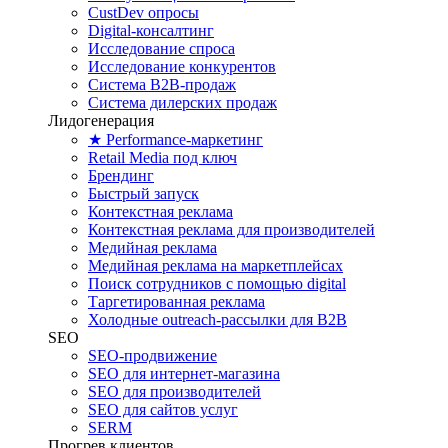
CustDev опросы
Digital-консалтинг
Исследование спроса
Исследование конкурентов
Система B2B-продаж
Система дилерских продаж
Лидогенерация
★ Performance-маркетинг
Retail Media под ключ
Брендинг
Быстрый запуск
Контекстная реклама
Контекстная реклама для производителей
Медийная реклама
Медийная реклама на маркетплейсах
Поиск сотрудников с помощью digital
Таргетированная реклама
Холодные outreach-рассылки для B2B
SEO
SEO-продвижение
SEO для интернет-магазина
SEO для производителей
SEO для сайтов услуг
SERM
Прогрев клиентов