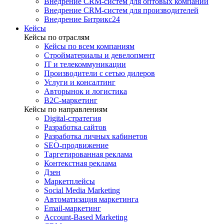
Внедрение CRM-систем для оптовых компаний
Внедрение CRM-систем для производителей
Внедрение Битрикс24
Кейсы
Кейсы по отраслям
Кейсы по всем компаниям
Стройматериалы и девелопмент
IT и телекоммуникации
Производители с сетью дилеров
Услуги и консалтинг
Авторынок и логистика
B2С-маркетинг
Кейсы по направлениям
Digital-стратегия
Разработка сайтов
Разработка личных кабинетов
SEO-продвижение
Таргетированная реклама
Контекстная реклама
Дзен
Маркетплейсы
Social Media Marketing
Автоматизация маркетинга
Email-маркетинг
Account-Based Marketing