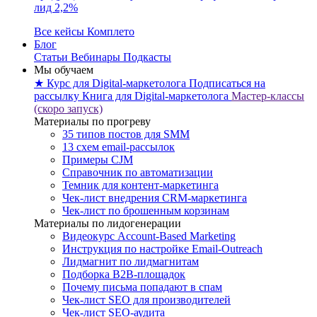
лид 2,2%
Все кейсы Комплето
Блог
Статьи
Вебинары
Подкасты
Мы обучаем
★ Курс для Digital-маркетолога
Подписаться на
рассылку
Книга для Digital-маркетолога
Мастер-классы
(скоро запуск)
Материалы по прогреву
35 типов постов для SMM
13 схем email-рассылок
Примеры CJM
Справочник по автоматизации
Темник для контент-маркетинга
Чек-лист внедрения CRM-маркетинга
Чек-лист по брошенным корзинам
Материалы по лидогенерации
Видеокурс Account-Based Marketing
Инструкция по настройке Email-Outreach
Лидмагнит по лидмагнитам
Подборка B2B-площадок
Почему письма попадают в спам
Чек-лист SEO для производителей
Чек-лист SEO-аудита