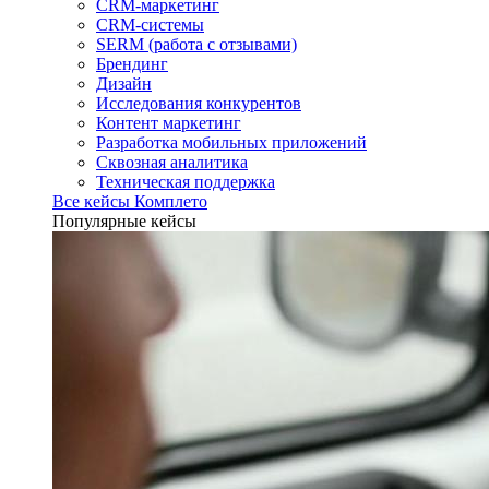
CRM-маркетинг
CRM-системы
SERM (работа с отзывами)
Брендинг
Дизайн
Исследования конкурентов
Контент маркетинг
Разработка мобильных приложений
Сквозная аналитика
Техническая поддержка
Все кейсы Комплето
Популярные кейсы