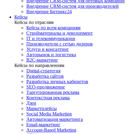
Внедрение CRM-систем для оптовых компаний
Внедрение CRM-систем для производителей
Внедрение Битрикс24
Кейсы
Кейсы по отраслям
Кейсы по всем компаниям
Стройматериалы и девелопмент
IT и телекоммуникации
Производители с сетью дилеров
Услуги и консалтинг
Авторынок и логистика
B2С-маркетинг
Кейсы по направлениям
Digital-стратегия
Разработка сайтов
Разработка личных кабинетов
SEO-продвижение
Таргетированная реклама
Контекстная реклама
Дзен
Маркетплейсы
Social Media Marketing
Автоматизация маркетинга
Email-маркетинг
Account-Based Marketing