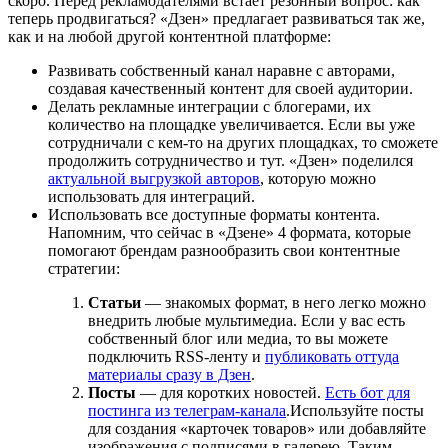
скоро. Перед рекламодателями встает резонный вопрос: как
теперь продвигаться? «Дзен» предлагает развиваться так же,
как и на любой другой контентной платформе:
Развивать собственный канал наравне с авторами,
создавая качественный контент для своей аудитории.
Делать рекламные интеграции с блогерами, их
количество на площадке увеличивается. Если вы уже
сотрудничали с кем-то на других площадках, то сможете
продолжить сотрудничество и тут. «Дзен» поделился
актуальной выгрузкой авторов
, которую можно
использовать для интеграций.
Использовать все доступные форматы контента.
Напомним, что сейчас в «Дзене» 4 формата, которые
помогают брендам разнообразить свои контентные
стратегии:
Статьи
— знакомых формат, в него легко можно
внедрить любые мультимедиа. Если у вас есть
собственный блог или медиа, то вы можете
подключить RSS-ленту и
публиковать оттуда
материалы сразу в Дзен
.
Посты
— для коротких новостей.
Есть бот для
постинга из телеграм-канала
.Используйте посты
для создания «карточек товаров» или добавляйте
изображения с подписями в галерею. Таким