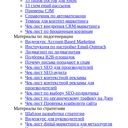
35 типов постов для SMM
13 схем email-рассылок
Примеры CJM
Справочник по автоматизации
Темник для контент-маркетинга
Чек-лист внедрения CRM-маркетинга
Чек-лист по брошенным корзинам
Материалы по лидогенерации
Видеокурс Account-Based Marketing
Инструкция по настройке Email-Outreach
Лидмагнит по лидмагнитам
Подборка B2B-площадок
Почему письма попадают в спам
Чек-лист SEO для производителей
Чек-лист SEO-аудита
Чек-лист контекстной рекламы
Чек-лист контекстной рекламы для
производителей
Чек-лист по выбору SEO-подрядчика
Чек-лист по органическому трафику на Дзен
Чек-лист Проверка юзабилити сайта
Материалы по стратегиям
Шаблон разработки стратегии
Видеокурс для руководителей
Чек-лист digital-маркетинга для металлургов