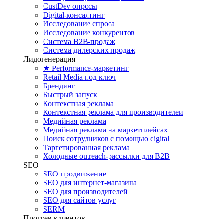
CustDev опросы
Digital-консалтинг
Исследование спроса
Исследование конкурентов
Система B2B-продаж
Система дилерских продаж
Лидогенерация
★ Performance-маркетинг
Retail Media под ключ
Брендинг
Быстрый запуск
Контекстная реклама
Контекстная реклама для производителей
Медийная реклама
Медийная реклама на маркетплейсах
Поиск сотрудников с помощью digital
Таргетированная реклама
Холодные outreach-рассылки для B2B
SEO
SEO-продвижение
SEO для интернет-магазина
SEO для производителей
SEO для сайтов услуг
SERM
Прогрев клиентов