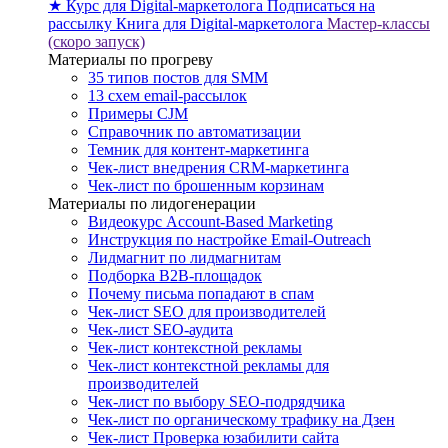
★ Курс для Digital-маркетолога
Подписаться на
рассылку
Книга для Digital-маркетолога
Мастер-классы
(скоро запуск)
Материалы по прогреву
35 типов постов для SMM
13 схем email-рассылок
Примеры CJM
Справочник по автоматизации
Темник для контент-маркетинга
Чек-лист внедрения CRM-маркетинга
Чек-лист по брошенным корзинам
Материалы по лидогенерации
Видеокурс Account-Based Marketing
Инструкция по настройке Email-Outreach
Лидмагнит по лидмагнитам
Подборка B2B-площадок
Почему письма попадают в спам
Чек-лист SEO для производителей
Чек-лист SEO-аудита
Чек-лист контекстной рекламы
Чек-лист контекстной рекламы для
производителей
Чек-лист по выбору SEO-подрядчика
Чек-лист по органическому трафику на Дзен
Чек-лист Проверка юзабилити сайта