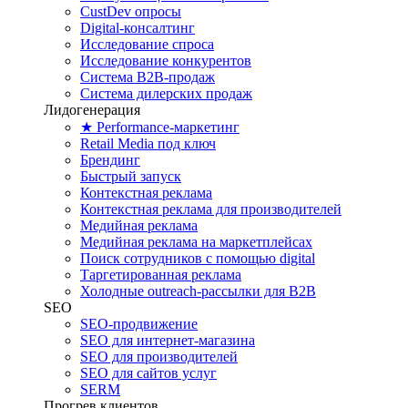
CustDev опросы
Digital-консалтинг
Исследование спроса
Исследование конкурентов
Система B2B-продаж
Система дилерских продаж
Лидогенерация
★ Performance-маркетинг
Retail Media под ключ
Брендинг
Быстрый запуск
Контекстная реклама
Контекстная реклама для производителей
Медийная реклама
Медийная реклама на маркетплейсах
Поиск сотрудников с помощью digital
Таргетированная реклама
Холодные outreach-рассылки для B2B
SEO
SEO-продвижение
SEO для интернет-магазина
SEO для производителей
SEO для сайтов услуг
SERM
Прогрев клиентов