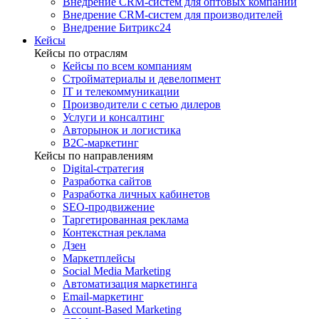
Внедрение CRM-систем для оптовых компаний
Внедрение CRM-систем для производителей
Внедрение Битрикс24
Кейсы
Кейсы по отраслям
Кейсы по всем компаниям
Стройматериалы и девелопмент
IT и телекоммуникации
Производители с сетью дилеров
Услуги и консалтинг
Авторынок и логистика
B2С-маркетинг
Кейсы по направлениям
Digital-стратегия
Разработка сайтов
Разработка личных кабинетов
SEO-продвижение
Таргетированная реклама
Контекстная реклама
Дзен
Маркетплейсы
Social Media Marketing
Автоматизация маркетинга
Email-маркетинг
Account-Based Marketing