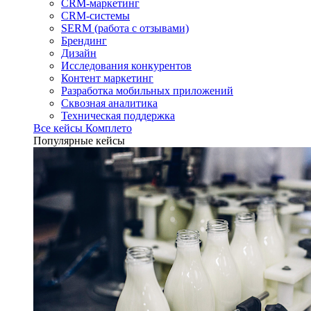
CRM-маркетинг
CRM-системы
SERM (работа с отзывами)
Брендинг
Дизайн
Исследования конкурентов
Контент маркетинг
Разработка мобильных приложений
Сквозная аналитика
Техническая поддержка
Все кейсы Комплето
Популярные кейсы