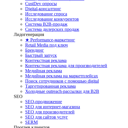
CustDev опросы
Digital-консалтинг
Исследование спроса
Исследование конкурентов
Система B2B-продаж
Система дилерских продаж
Лидогенерация
★ Performance-маркетинг
Retail Media под ключ
Брендинг
Быстрый запуск
Контекстная реклама
Контекстная реклама для производителей
Медийная реклама
Медийная реклама на маркетплейсах
Поиск сотрудников с помощью digital
Таргетированная реклама
Холодные outreach-рассылки для B2B
SEO
SEO-продвижение
SEO для интернет-магазина
SEO для производителей
SEO для сайтов услуг
SERM
Прогрев клиентов