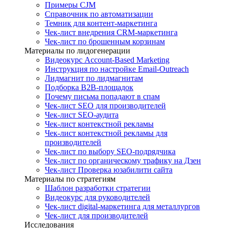
Примеры CJM
Справочник по автоматизации
Темник для контент-маркетинга
Чек-лист внедрения CRM-маркетинга
Чек-лист по брошенным корзинам
Материалы по лидогенерации
Видеокурс Account-Based Marketing
Инструкция по настройке Email-Outreach
Лидмагнит по лидмагнитам
Подборка B2B-площадок
Почему письма попадают в спам
Чек-лист SEO для производителей
Чек-лист SEO-аудита
Чек-лист контекстной рекламы
Чек-лист контекстной рекламы для
производителей
Чек-лист по выбору SEO-подрядчика
Чек-лист по органическому трафику на Дзен
Чек-лист Проверка юзабилити сайта
Материалы по стратегиям
Шаблон разработки стратегии
Видеокурс для руководителей
Чек-лист digital-маркетинга для металлургов
Чек-лист для производителей
Исследования