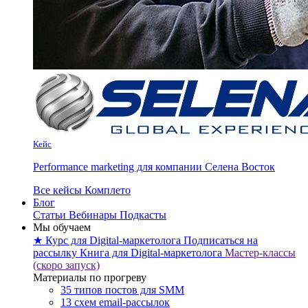
Кейс
Performance marketing для компании Селена Восток
Все кейсы Комплето
Блог
Статьи
Вебинары
Подкасты
Мы обучаем
★ Курс для Digital-маркетолога
Подписаться на
рассылку
Книга для Digital-маркетолога
Мастер-классы
(скоро запуск)
Материалы по прогреву
35 типов постов для SMM
13 схем email-рассылок