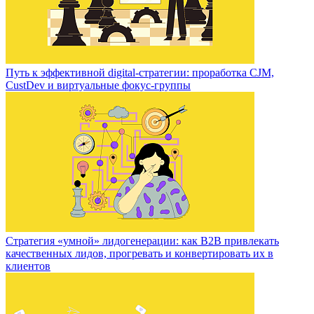
Путь к эффективной digital-стратегии: проработка CJM,
CustDev и виртуальные фокус-группы
Стратегия «умной» лидогенерации: как B2B привлекать
качественных лидов, прогревать и конвертировать их в
клиентов