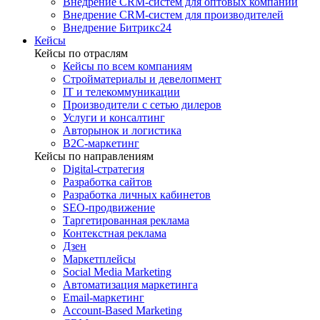
Внедрение CRM-систем для оптовых компаний
Внедрение CRM-систем для производителей
Внедрение Битрикс24
Кейсы
Кейсы по отраслям
Кейсы по всем компаниям
Стройматериалы и девелопмент
IT и телекоммуникации
Производители с сетью дилеров
Услуги и консалтинг
Авторынок и логистика
B2С-маркетинг
Кейсы по направлениям
Digital-стратегия
Разработка сайтов
Разработка личных кабинетов
SEO-продвижение
Таргетированная реклама
Контекстная реклама
Дзен
Маркетплейсы
Social Media Marketing
Автоматизация маркетинга
Email-маркетинг
Account-Based Marketing