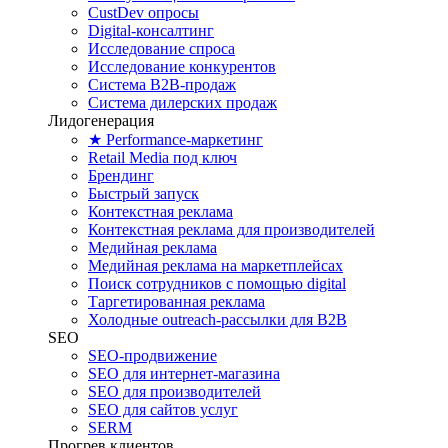
CustDev опросы
Digital-консалтинг
Исследование спроса
Исследование конкурентов
Система B2B-продаж
Система дилерских продаж
Лидогенерация
★ Performance-маркетинг
Retail Media под ключ
Брендинг
Быстрый запуск
Контекстная реклама
Контекстная реклама для производителей
Медийная реклама
Медийная реклама на маркетплейсах
Поиск сотрудников с помощью digital
Таргетированная реклама
Холодные outreach-рассылки для B2B
SEO
SEO-продвижение
SEO для интернет-магазина
SEO для производителей
SEO для сайтов услуг
SERM
Прогрев клиентов