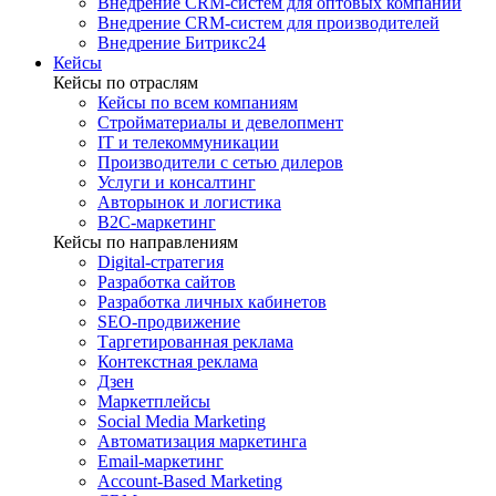
Внедрение CRM-систем для оптовых компаний
Внедрение CRM-систем для производителей
Внедрение Битрикс24
Кейсы
Кейсы по отраслям
Кейсы по всем компаниям
Стройматериалы и девелопмент
IT и телекоммуникации
Производители с сетью дилеров
Услуги и консалтинг
Авторынок и логистика
B2С-маркетинг
Кейсы по направлениям
Digital-стратегия
Разработка сайтов
Разработка личных кабинетов
SEO-продвижение
Таргетированная реклама
Контекстная реклама
Дзен
Маркетплейсы
Social Media Marketing
Автоматизация маркетинга
Email-маркетинг
Account-Based Marketing