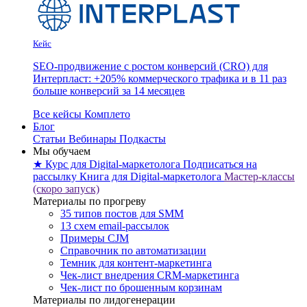
Кейс
SEO-продвижение с ростом конверсий (CRO) для
Интерпласт: +205% коммерческого трафика и в 11 раз
больше конверсий за 14 месяцев
Все кейсы Комплето
Блог
Статьи
Вебинары
Подкасты
Мы обучаем
★ Курс для Digital-маркетолога
Подписаться на
рассылку
Книга для Digital-маркетолога
Мастер-классы
(скоро запуск)
Материалы по прогреву
35 типов постов для SMM
13 схем email-рассылок
Примеры CJM
Справочник по автоматизации
Темник для контент-маркетинга
Чек-лист внедрения CRM-маркетинга
Чек-лист по брошенным корзинам
Материалы по лидогенерации