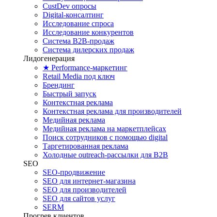
CustDev опросы
Digital-консалтинг
Исследование спроса
Исследование конкурентов
Система B2B-продаж
Система дилерских продаж
Лидогенерация
★ Performance-маркетинг
Retail Media под ключ
Брендинг
Быстрый запуск
Контекстная реклама
Контекстная реклама для производителей
Медийная реклама
Медийная реклама на маркетплейсах
Поиск сотрудников с помощью digital
Таргетированная реклама
Холодные outreach-рассылки для B2B
SEO
SEO-продвижение
SEO для интернет-магазина
SEO для производителей
SEO для сайтов услуг
SERM
Прогрев клиентов