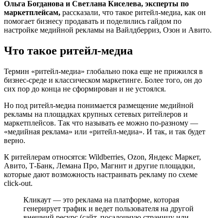
Ольга Богданова и Светлана Киселева, эксперты по
маркетплейсам,
рассказали, что такое ритейл-медиа, как он
помогает бизнесу продавать и поделились гайдом по
настройке медийной рекламы на Вайлдберриз, Озон и Авито.
Что такое ритейл-медиа
Термин «ритейл-медиа» глобально пока еще не прижился в
бизнес-среде и классическом маркетинге. Более того, он до
сих пор до конца не сформирован и не устоялся.
Но под ритейл-медиа понимается размещение медийной
рекламы на площадках крупных сетевых ритейлеров и
маркетплейсов. Так что называть ее можно по-разному —
«медийная реклама» или «ритейл-медиа». И так, и так будет
верно.
К ритейлерам относятся: Wildberries, Ozon, Яндекс Маркет,
Авито, Т-Банк, Лемана Про, Магнит и другие площадки,
которые дают возможность настраивать рекламу по схеме
click-out.
Кликаут — это реклама на платформе, которая
генерирует трафик и ведет пользователя на другой
внешний ресурс (сайт, посадочную страницу или