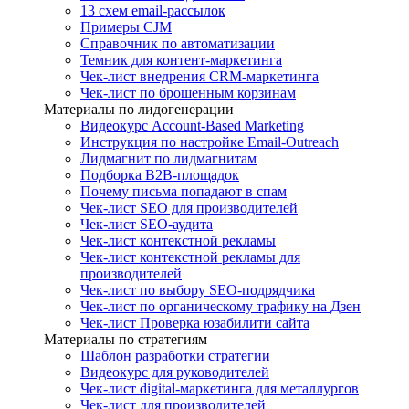
13 схем email-рассылок
Примеры CJM
Справочник по автоматизации
Темник для контент-маркетинга
Чек-лист внедрения CRM-маркетинга
Чек-лист по брошенным корзинам
Материалы по лидогенерации
Видеокурс Account-Based Marketing
Инструкция по настройке Email-Outreach
Лидмагнит по лидмагнитам
Подборка B2B-площадок
Почему письма попадают в спам
Чек-лист SEO для производителей
Чек-лист SEO-аудита
Чек-лист контекстной рекламы
Чек-лист контекстной рекламы для
производителей
Чек-лист по выбору SEO-подрядчика
Чек-лист по органическому трафику на Дзен
Чек-лист Проверка юзабилити сайта
Материалы по стратегиям
Шаблон разработки стратегии
Видеокурс для руководителей
Чек-лист digital-маркетинга для металлургов
Чек-лист для производителей