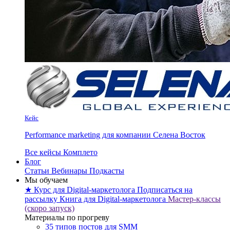
Кейс
Performance marketing для компании Селена Восток
Все кейсы Комплето
Блог
Статьи
Вебинары
Подкасты
Мы обучаем
★ Курс для Digital-маркетолога
Подписаться на
рассылку
Книга для Digital-маркетолога
Мастер-классы
(скоро запуск)
Материалы по прогреву
35 типов постов для SMM