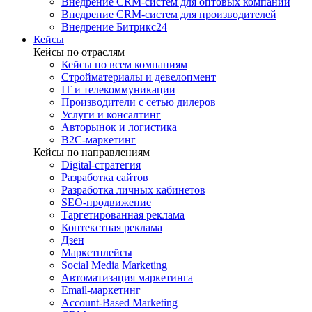
Внедрение CRM-систем для оптовых компаний
Внедрение CRM-систем для производителей
Внедрение Битрикс24
Кейсы
Кейсы по отраслям
Кейсы по всем компаниям
Стройматериалы и девелопмент
IT и телекоммуникации
Производители с сетью дилеров
Услуги и консалтинг
Авторынок и логистика
B2С-маркетинг
Кейсы по направлениям
Digital-стратегия
Разработка сайтов
Разработка личных кабинетов
SEO-продвижение
Таргетированная реклама
Контекстная реклама
Дзен
Маркетплейсы
Social Media Marketing
Автоматизация маркетинга
Email-маркетинг
Account-Based Marketing