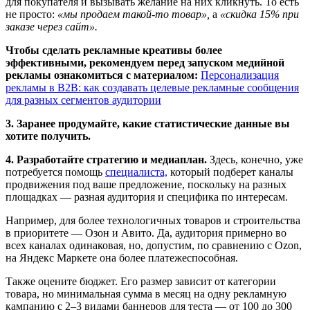
для покупателя и вызывать желание на них кликнуть. То есть
не просто:
«мы продаем такой-то товар»,
а
«скидка 15% при
заказе через сайт».
Чтобы сделать рекламные креативы более
эффективными, рекомендуем перед запуском медийной
рекламы ознакомиться с материалом:
Персонализация
рекламы в B2B: как создавать целевые рекламные сообщения
для разных сегментов аудитории
3. Заранее продумайте, какие статистические данные вы
хотите получить.
4. Разработайте стратегию и медиаплан.
Здесь, конечно, уже
потребуется помощь
специалиста,
который подберет каналы
продвижения под ваше предложение, поскольку на разных
площадках — разная аудитория и специфика по интересам.
Например, для более технологичных товаров и строительства
в приоритете — Озон и Авито. Да, аудитория примерно во
всех каналах одинаковая, но, допустим, по сравнению с Ozon,
на Яндекс Маркете она более платежеспособная.
Также оцените бюджет. Его размер зависит от категории
товара, но минимальная сумма в месяц на одну рекламную
кампанию с 2–3 видами баннеров для теста — от 100 до 300