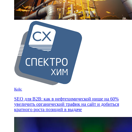
Кейс
SEO для B2B: как в нефтехимической нише на 60%
увеличить органический трафик на сайт и добиться
кратного роста позиций в выдаче