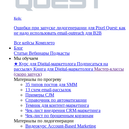
Кейс
Ошибки при запуске лидогенерации для Pixel Quest: как
не надо использовать email-outreach для B2B
Все кейсы Комплето
Блог
Статьи
Вебинары
Подкасты
Мы обучаем
★ Курс для Digital-маркетолога
Подписаться на
рассылку
Книга для Digital-маркетолога
Мастер-классы
(скоро запуск)
Материалы по прогреву
35 типов постов для SMM
13 схем email-рассылок
Примеры CJM
Справочник по автоматизации
Темник для контент-маркетинга
Чек-лист внедрения CRM-маркетинга
Чек-лист по брошенным корзинам
Материалы по лидогенерации
Видеокурс Account-Based Marketing