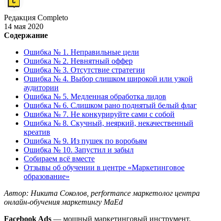
Редакция Completo
14 мая 2020
Содержание
Ошибка № 1. Неправильные цели
Ошибка № 2. Невнятный оффер
Ошибка № 3. Отсутствие стратегии
Ошибка № 4. Выбор слишком широкой или узкой
аудитории
Ошибка № 5. Медленная обработка лидов
Ошибка № 6. Слишком рано поднятый белый флаг
Ошибка № 7. Не конкурируйте сами с собой
Ошибка № 8. Скучный, неяркий, некачественный
креатив
Ошибка № 9. Из пушек по воробьям
Ошибка № 10. Запустил и забыл
Собираем всё вместе
Отзывы об обучении в центре «Маркетинговое
образование»
Автор: Никита Соколов, performance маркетолог центра
онлайн-обучения маркетингу MaEd
Facebook Ads
— мощный маркетинговый инструмент,