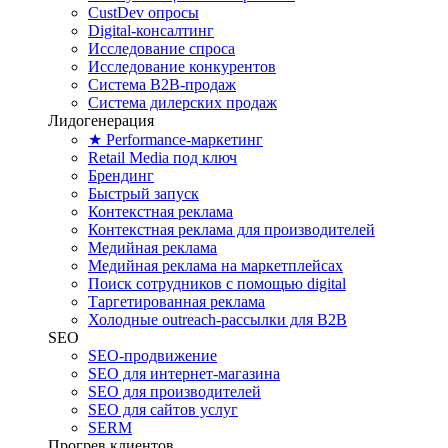
CustDev опросы
Digital-консалтинг
Исследование спроса
Исследование конкурентов
Система B2B-продаж
Система дилерских продаж
Лидогенерация
★ Performance-маркетинг
Retail Media под ключ
Брендинг
Быстрый запуск
Контекстная реклама
Контекстная реклама для производителей
Медийная реклама
Медийная реклама на маркетплейсах
Поиск сотрудников с помощью digital
Таргетированная реклама
Холодные outreach-рассылки для B2B
SEO
SEO-продвижение
SEO для интернет-магазина
SEO для производителей
SEO для сайтов услуг
SERM
Прогрев клиентов