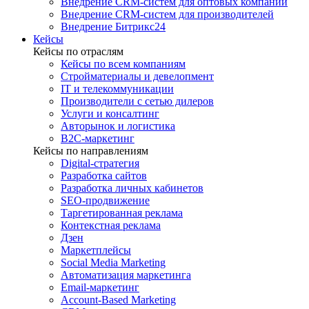
Внедрение CRM-систем для оптовых компаний
Внедрение CRM-систем для производителей
Внедрение Битрикс24
Кейсы
Кейсы по отраслям
Кейсы по всем компаниям
Стройматериалы и девелопмент
IT и телекоммуникации
Производители с сетью дилеров
Услуги и консалтинг
Авторынок и логистика
B2С-маркетинг
Кейсы по направлениям
Digital-стратегия
Разработка сайтов
Разработка личных кабинетов
SEO-продвижение
Таргетированная реклама
Контекстная реклама
Дзен
Маркетплейсы
Social Media Marketing
Автоматизация маркетинга
Email-маркетинг
Account-Based Marketing