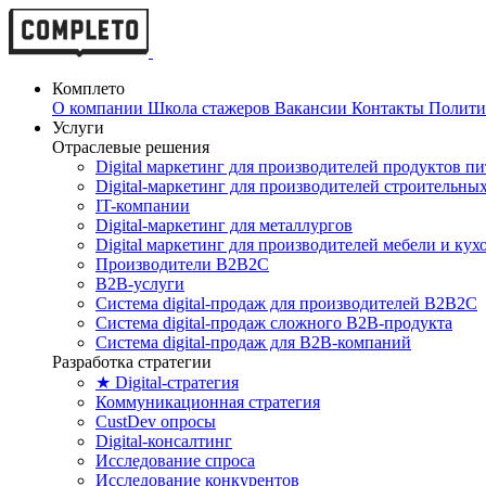
Комплето
О компании
Школа стажеров
Вакансии
Контакты
Полити
Услуги
Отраслевые решения
Digital маркетинг для производителей продуктов п
Digital-маркетинг для производителей строительны
IT-компании
Digital-маркетинг для металлургов
Digital маркетинг для производителей мебели и кух
Производители B2B2C
B2B-услуги
Cистема digital-продаж для производителей B2B2C
Система digital-продаж сложного B2B-продукта
Система digital-продаж для B2B-компаний
Разработка стратегии
★ Digital-стратегия
Коммуникационная стратегия
CustDev опросы
Digital-консалтинг
Исследование спроса
Исследование конкурентов