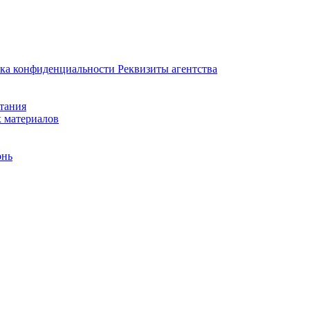
ка конфиденциальности
Реквизиты агентства
итания
х материалов
онь