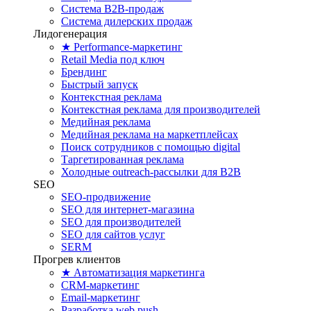
Система B2B-продаж
Система дилерских продаж
Лидогенерация
★ Performance-маркетинг
Retail Media под ключ
Брендинг
Быстрый запуск
Контекстная реклама
Контекстная реклама для производителей
Медийная реклама
Медийная реклама на маркетплейсах
Поиск сотрудников с помощью digital
Таргетированная реклама
Холодные outreach-рассылки для B2B
SEO
SEO-продвижение
SEO для интернет-магазина
SEO для производителей
SEO для сайтов услуг
SERM
Прогрев клиентов
★ Автоматизация маркетинга
CRM-маркетинг
Email-маркетинг
Разработка web push