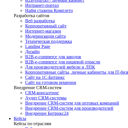
B2B-портал / личный кабинет
Интранет-портал
Найм стажера Комплето
Разработка сайтов
Веб разработка
Корпоративный сайт
Интернет-магазин
Модернизация сайта
Техническая поддержка
Landing Page
Дизайн
B2B-e-commerce для заводов
B2B-e-commerce для пищевой отрасли
Для производителей мебели и ЛПК
Корпоративные сайты, личные кабинеты для IT-биз
Сайт на 1С-Битрикс
Сайт на готовом решении
Внедрение CRM-систем
CRM-консалтинг
Аудит CRM-системы
Внедрение CRM-систем для оптовых компаний
Внедрение CRM-систем для производителей
Внедрение Битрикс24
Кейсы
Кейсы по отраслям