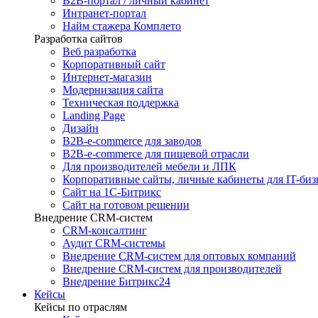
B2B-портал / личный кабинет
Интранет-портал
Найм стажера Комплето
Разработка сайтов
Веб разработка
Корпоративный сайт
Интернет-магазин
Модернизация сайта
Техническая поддержка
Landing Page
Дизайн
B2B-e-commerce для заводов
B2B-e-commerce для пищевой отрасли
Для производителей мебели и ЛПК
Корпоративные сайты, личные кабинеты для IT-биз
Сайт на 1С-Битрикс
Сайт на готовом решении
Внедрение CRM-систем
CRM-консалтинг
Аудит CRM-системы
Внедрение CRM-систем для оптовых компаний
Внедрение CRM-систем для производителей
Внедрение Битрикс24
Кейсы
Кейсы по отраслям