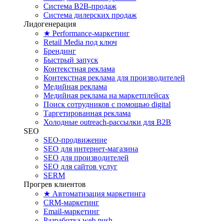
Система B2B-продаж
Система дилерских продаж
Лидогенерация
★ Performance-маркетинг
Retail Media под ключ
Брендинг
Быстрый запуск
Контекстная реклама
Контекстная реклама для производителей
Медийная реклама
Медийная реклама на маркетплейсах
Поиск сотрудников с помощью digital
Таргетированная реклама
Холодные outreach-рассылки для B2B
SEO
SEO-продвижение
SEO для интернет-магазина
SEO для производителей
SEO для сайтов услуг
SERM
Прогрев клиентов
★ Автоматизация маркетинга
CRM-маркетинг
Email-маркетинг
Разработка web push