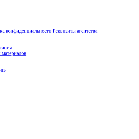
ка конфиденциальности
Реквизиты агентства
итания
х материалов
онь