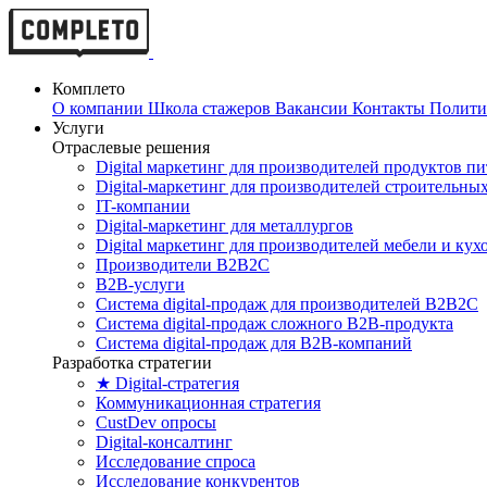
Комплето
О компании
Школа стажеров
Вакансии
Контакты
Полити
Услуги
Отраслевые решения
Digital маркетинг для производителей продуктов п
Digital-маркетинг для производителей строительны
IT-компании
Digital-маркетинг для металлургов
Digital маркетинг для производителей мебели и кух
Производители B2B2C
B2B-услуги
Cистема digital-продаж для производителей B2B2C
Система digital-продаж сложного B2B-продукта
Система digital-продаж для B2B-компаний
Разработка стратегии
★ Digital-стратегия
Коммуникационная стратегия
CustDev опросы
Digital-консалтинг
Исследование спроса
Исследование конкурентов