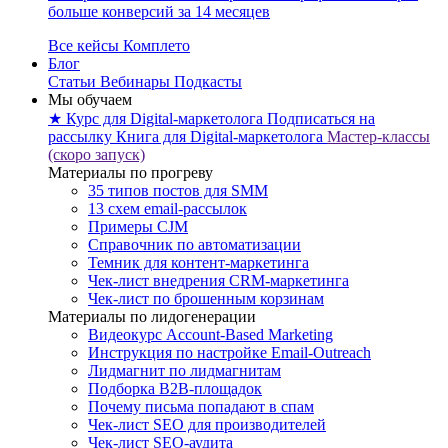
больше конверсий за 14 месяцев
Все кейсы Комплето
Блог
Статьи
Вебинары
Подкасты
Мы обучаем
★ Курс для Digital-маркетолога
Подписаться на
рассылку
Книга для Digital-маркетолога
Мастер-классы
(скоро запуск)
Материалы по прогреву
35 типов постов для SMM
13 схем email-рассылок
Примеры CJM
Справочник по автоматизации
Темник для контент-маркетинга
Чек-лист внедрения CRM-маркетинга
Чек-лист по брошенным корзинам
Материалы по лидогенерации
Видеокурс Account-Based Marketing
Инструкция по настройке Email-Outreach
Лидмагнит по лидмагнитам
Подборка B2B-площадок
Почему письма попадают в спам
Чек-лист SEO для производителей
Чек-лист SEO-аудита