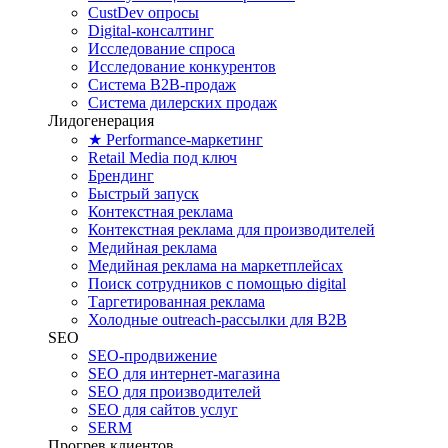
CustDev опросы
Digital-консалтинг
Исследование спроса
Исследование конкурентов
Система B2B-продаж
Система дилерских продаж
Лидогенерация
★ Performance-маркетинг
Retail Media под ключ
Брендинг
Быстрый запуск
Контекстная реклама
Контекстная реклама для производителей
Медийная реклама
Медийная реклама на маркетплейсах
Поиск сотрудников с помощью digital
Таргетированная реклама
Холодные outreach-рассылки для B2B
SEO
SEO-продвижение
SEO для интернет-магазина
SEO для производителей
SEO для сайтов услуг
SERM
Прогрев клиентов