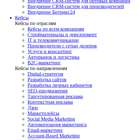
Внедрение CRM-систем для оптовых компаний
Внедрение CRM-систем для производителей
Внедрение Битрикс24
Кейсы
Кейсы по отраслям
Кейсы по всем компаниям
Стройматериалы и девелопмент
IT и телекоммуникации
Производители с сетью дилеров
Услуги и консалтинг
Авторынок и логистика
B2С-маркетинг
Кейсы по направлениям
Digital-стратегия
Разработка сайтов
Разработка личных кабинетов
SEO-продвижение
Таргетированная реклама
Контекстная реклама
Дзен
Маркетплейсы
Social Media Marketing
Автоматизация маркетинга
Email-маркетинг
Account-Based Marketing