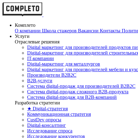
Комплето
О компании
Школа стажеров
Вакансии
Контакты
Полити
Услуги
Отраслевые решения
Digital маркетинг для производителей продуктов п
Digital-маркетинг для производителей строительны
IT-компании
Digital-маркетинг для металлургов
Digital маркетинг для производителей мебели и кух
Производители B2B2C
B2B-услуги
Cистема digital-продаж для производителей B2B2C
Система digital-продаж сложного B2B-продукта
Система digital-продаж для B2B-компаний
Разработка стратегии
★ Digital-стратегия
Коммуникационная стратегия
CustDev опросы
Digital-консалтинг
Исследование спроса
Исследование конкурентов