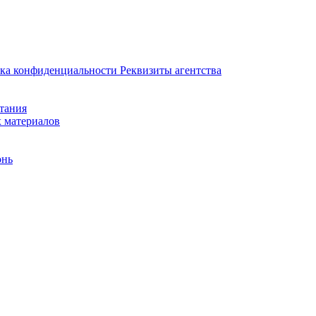
ка конфиденциальности
Реквизиты агентства
итания
х материалов
онь