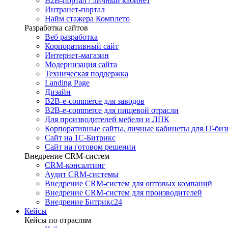
B2B-портал / личный кабинет
Интранет-портал
Найм стажера Комплето
Разработка сайтов
Веб разработка
Корпоративный сайт
Интернет-магазин
Модернизация сайта
Техническая поддержка
Landing Page
Дизайн
B2B-e-commerce для заводов
B2B-e-commerce для пищевой отрасли
Для производителей мебели и ЛПК
Корпоративные сайты, личные кабинеты для IT-биз
Сайт на 1С-Битрикс
Сайт на готовом решении
Внедрение CRM-систем
CRM-консалтинг
Аудит CRM-системы
Внедрение CRM-систем для оптовых компаний
Внедрение CRM-систем для производителей
Внедрение Битрикс24
Кейсы
Кейсы по отраслям