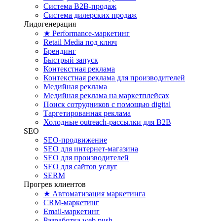
Система B2B-продаж
Система дилерских продаж
Лидогенерация
★ Performance-маркетинг
Retail Media под ключ
Брендинг
Быстрый запуск
Контекстная реклама
Контекстная реклама для производителей
Медийная реклама
Медийная реклама на маркетплейсах
Поиск сотрудников с помощью digital
Таргетированная реклама
Холодные outreach-рассылки для B2B
SEO
SEO-продвижение
SEO для интернет-магазина
SEO для производителей
SEO для сайтов услуг
SERM
Прогрев клиентов
★ Автоматизация маркетинга
CRM-маркетинг
Email-маркетинг
Разработка web push