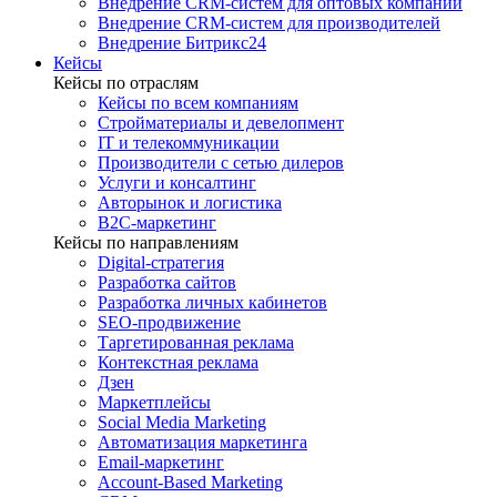
Внедрение CRM-систем для оптовых компаний
Внедрение CRM-систем для производителей
Внедрение Битрикс24
Кейсы
Кейсы по отраслям
Кейсы по всем компаниям
Стройматериалы и девелопмент
IT и телекоммуникации
Производители с сетью дилеров
Услуги и консалтинг
Авторынок и логистика
B2С-маркетинг
Кейсы по направлениям
Digital-стратегия
Разработка сайтов
Разработка личных кабинетов
SEO-продвижение
Таргетированная реклама
Контекстная реклама
Дзен
Маркетплейсы
Social Media Marketing
Автоматизация маркетинга
Email-маркетинг
Account-Based Marketing