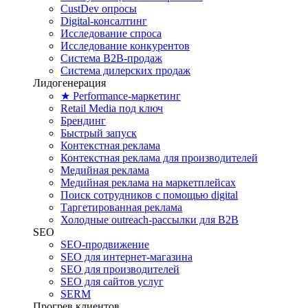
CustDev опросы
Digital-консалтинг
Исследование спроса
Исследование конкурентов
Система B2B-продаж
Система дилерских продаж
Лидогенерация
★ Performance-маркетинг
Retail Media под ключ
Брендинг
Быстрый запуск
Контекстная реклама
Контекстная реклама для производителей
Медийная реклама
Медийная реклама на маркетплейсах
Поиск сотрудников с помощью digital
Таргетированная реклама
Холодные outreach-рассылки для B2B
SEO
SEO-продвижение
SEO для интернет-магазина
SEO для производителей
SEO для сайтов услуг
SERM
Прогрев клиентов