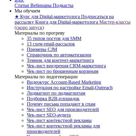
Статьи
Вебинары
Подкасты
Мы обучаем
★ Курс для Digital-маркетолога
Подписаться на
рассылку
Книга для Digital-маркетолога
Мастер-классы
(скоро запуск)
Материалы по прогреву
35 типов постов для SMM
13 схем email-рассылок
Примеры CJM
Справочник по автоматизации
Темник для контент-маркетинга
Чек-лист внедрения CRM-маркетинга
Чек-лист по брошенным корзинам
Материалы по лидогенерации
Видеокурс Account-Based Marketing
Инструкция по настройке Email-Outreach
Лидмагнит по лидмагнитам
Подборка B2B-площадок
Почему письма попадают в спам
Чек-лист SEO для производителей
Чек-лист SEO-аудита
Чек-лист контекстной рекламы
Чек-лист контекстной рекламы для
производителей