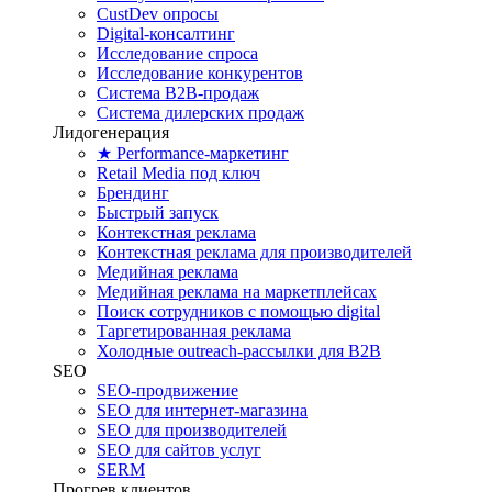
CustDev опросы
Digital-консалтинг
Исследование спроса
Исследование конкурентов
Система B2B-продаж
Система дилерских продаж
Лидогенерация
★ Performance-маркетинг
Retail Media под ключ
Брендинг
Быстрый запуск
Контекстная реклама
Контекстная реклама для производителей
Медийная реклама
Медийная реклама на маркетплейсах
Поиск сотрудников с помощью digital
Таргетированная реклама
Холодные outreach-рассылки для B2B
SEO
SEO-продвижение
SEO для интернет-магазина
SEO для производителей
SEO для сайтов услуг
SERM
Прогрев клиентов