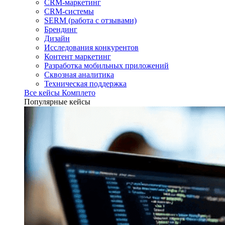
CRM-маркетинг
CRM-системы
SERM (работа с отзывами)
Брендинг
Дизайн
Исследования конкурентов
Контент маркетинг
Разработка мобильных приложений
Сквозная аналитика
Техническая поддержка
Все кейсы Комплето
Популярные кейсы