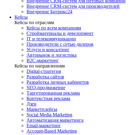
Внедрение CRM-систем для оптовых компаний
Внедрение CRM-систем для производителей
Внедрение Битрикс24
Кейсы
Кейсы по отраслям
Кейсы по всем компаниям
Стройматериалы и девелопмент
IT и телекоммуникации
Производители с сетью дилеров
Услуги и консалтинг
Авторынок и логистика
B2С-маркетинг
Кейсы по направлениям
Digital-стратегия
Разработка сайтов
Разработка личных кабинетов
SEO-продвижение
Таргетированная реклама
Контекстная реклама
Дзен
Маркетплейсы
Social Media Marketing
Автоматизация маркетинга
Email-маркетинг
Account-Based Marketing