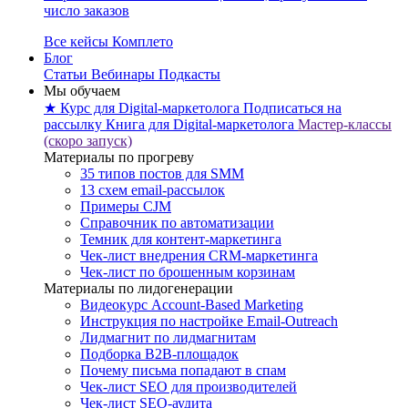
число заказов
Все кейсы Комплето
Блог
Статьи
Вебинары
Подкасты
Мы обучаем
★ Курс для Digital-маркетолога
Подписаться на
рассылку
Книга для Digital-маркетолога
Мастер-классы
(скоро запуск)
Материалы по прогреву
35 типов постов для SMM
13 схем email-рассылок
Примеры CJM
Справочник по автоматизации
Темник для контент-маркетинга
Чек-лист внедрения CRM-маркетинга
Чек-лист по брошенным корзинам
Материалы по лидогенерации
Видеокурс Account-Based Marketing
Инструкция по настройке Email-Outreach
Лидмагнит по лидмагнитам
Подборка B2B-площадок
Почему письма попадают в спам
Чек-лист SEO для производителей
Чек-лист SEO-аудита