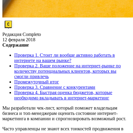
Редакция Completo
12 февраля 2018
Содержание
Проверка 1. Стоит ли вообще активно работать в
интернете на вашем рынке?
Проверка 2. Ваше положение на интернет-рынке по
количеству потенциальных клиентов, которых вы
смогли привлечь
Промежуточный итог
Проверка 3. Сравнение с конкурентами
Проверка 4. Быстрая оценка бюджетов, которые
необходимо вкладывать в интернет-маркетинг
Мы разработали чек-лист, который поможет владельцам
бизнеса и топ-менеджерам оценить состояние интернет-
маркетинга в компании и спрогнозировать возможный рост.
Часто управленцы не знают всех тонкостей продвижения в