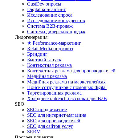
CustDev опросы
Digital-консалтинг
Исследование спроса
Исследование конкурентов
Система B2B-продаж
Система дилерских продаж
Лидогенерация
★ Performance-маркетинг
Retail Media под ключ
Брендинг
Быстрый запуск
Контекстная реклама
Контекстная реклама для производителей
Медийная реклама
Медийная реклама на маркетплейсах
Поиск сотрудников с помощью digital
Таргетированная реклама
Холодные outreach-рассылки для B2B
SEO
SEO-продвижение
SEO для интернет-магазина
SEO для производителей
SEO для сайтов услуг
SERM
Прогрев клиентов