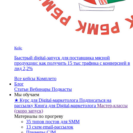
Кейс
Быстрый digital-запуск для поставщика мясной
продукции: как получить 15 тыс трафика с конверсией в
лид 2,2%
Все кейсы Комплето
Блог
Статьи
Вебинары
Подкасты
Мы обучаем
★ Курс для Digital-маркетолога
Подписаться на
рассылку
Книга для Digital-маркетолога
Мастер-классы
(скоро запуск)
Материалы по прогреву
35 типов постов для SMM
13 схем email-рассылок
Примеры CJM