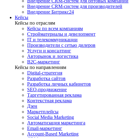
Внедрение CRM-систем для оптовых компаний
Внедрение CRM-систем для производителей
Внедрение Битрикс24
Кейсы
Кейсы по отраслям
Кейсы по всем компаниям
Стройматериалы и девелопмент
IT и телекоммуникации
Производители с сетью дилеров
Услуги и консалтинг
Авторынок и логистика
B2С-маркетинг
Кейсы по направлениям
Digital-стратегия
Разработка сайтов
Разработка личных кабинетов
SEO-продвижение
Таргетированная реклама
Контекстная реклама
Дзен
Маркетплейсы
Social Media Marketing
Автоматизация маркетинга
Email-маркетинг
Account-Based Marketing