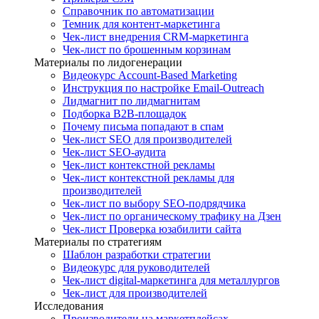
Справочник по автоматизации
Темник для контент-маркетинга
Чек-лист внедрения CRM-маркетинга
Чек-лист по брошенным корзинам
Материалы по лидогенерации
Видеокурс Account-Based Marketing
Инструкция по настройке Email-Outreach
Лидмагнит по лидмагнитам
Подборка B2B-площадок
Почему письма попадают в спам
Чек-лист SEO для производителей
Чек-лист SEO-аудита
Чек-лист контекстной рекламы
Чек-лист контекстной рекламы для
производителей
Чек-лист по выбору SEO-подрядчика
Чек-лист по органическому трафику на Дзен
Чек-лист Проверка юзабилити сайта
Материалы по стратегиям
Шаблон разработки стратегии
Видеокурс для руководителей
Чек-лист digital-маркетинга для металлургов
Чек-лист для производителей
Исследования
Производители на маркетплейсах