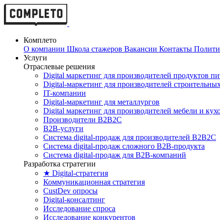
Комплето
О компании
Школа стажеров
Вакансии
Контакты
Полити
Услуги
Отраслевые решения
Digital маркетинг для производителей продуктов п
Digital-маркетинг для производителей строительны
IT-компании
Digital-маркетинг для металлургов
Digital маркетинг для производителей мебели и кух
Производители B2B2C
B2B-услуги
Cистема digital-продаж для производителей B2B2C
Система digital-продаж сложного B2B-продукта
Система digital-продаж для B2B-компаний
Разработка стратегии
★ Digital-стратегия
Коммуникационная стратегия
CustDev опросы
Digital-консалтинг
Исследование спроса
Исследование конкурентов