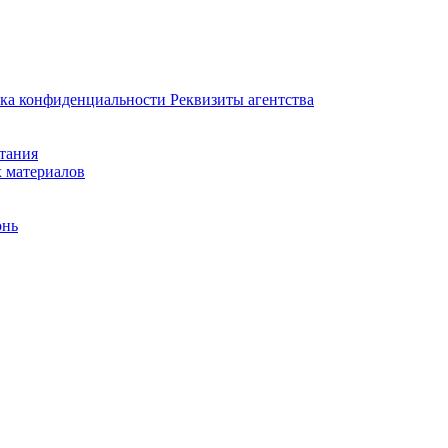
ка конфиденциальности
Реквизиты агентства
итания
х материалов
онь