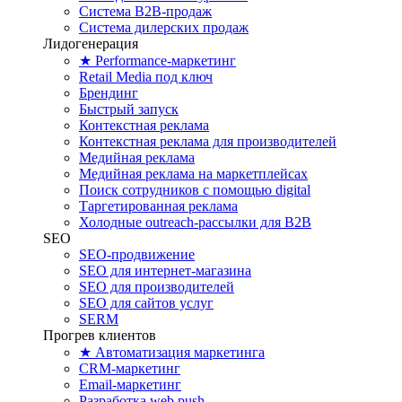
Система B2B-продаж
Система дилерских продаж
Лидогенерация
★ Performance-маркетинг
Retail Media под ключ
Брендинг
Быстрый запуск
Контекстная реклама
Контекстная реклама для производителей
Медийная реклама
Медийная реклама на маркетплейсах
Поиск сотрудников с помощью digital
Таргетированная реклама
Холодные outreach-рассылки для B2B
SEO
SEO-продвижение
SEO для интернет-магазина
SEO для производителей
SEO для сайтов услуг
SERM
Прогрев клиентов
★ Автоматизация маркетинга
CRM-маркетинг
Email-маркетинг
Разработка web push