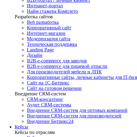
B2B-портал / личный кабинет
Интранет-портал
Найм стажера Комплето
Разработка сайтов
Веб разработка
Корпоративный сайт
Интернет-магазин
Модернизация сайта
Техническая поддержка
Landing Page
Дизайн
B2B-e-commerce для заводов
B2B-e-commerce для пищевой отрасли
Для производителей мебели и ЛПК
Корпоративные сайты, личные кабинеты для IT-биз
Сайт на 1С-Битрикс
Сайт на готовом решении
Внедрение CRM-систем
CRM-консалтинг
Аудит CRM-системы
Внедрение CRM-систем для оптовых компаний
Внедрение CRM-систем для производителей
Внедрение Битрикс24
Кейсы
Кейсы по отраслям