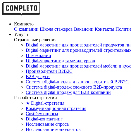
Комплето
О компании
Школа стажеров
Вакансии
Контакты
Полити
Услуги
Отраслевые решения
Digital маркетинг для производителей продуктов п
Digital-маркетинг для производителей строительны
IT-компании
Digital-маркетинг для металлургов
Digital маркетинг для производителей мебели и кух
Производители B2B2C
B2B-услуги
Cистема digital-продаж для производителей B2B2C
Система digital-продаж сложного B2B-продукта
Система digital-продаж для B2B-компаний
Разработка стратегии
★ Digital-стратегия
Коммуникационная стратегия
CustDev опросы
Digital-консалтинг
Исследование спроса
Исследование конкурентов