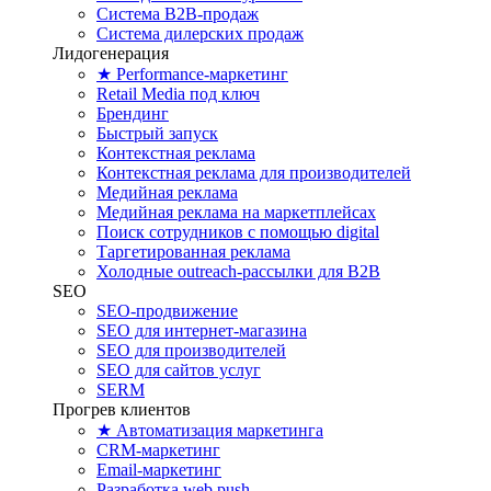
Система B2B-продаж
Система дилерских продаж
Лидогенерация
★ Performance-маркетинг
Retail Media под ключ
Брендинг
Быстрый запуск
Контекстная реклама
Контекстная реклама для производителей
Медийная реклама
Медийная реклама на маркетплейсах
Поиск сотрудников с помощью digital
Таргетированная реклама
Холодные outreach-рассылки для B2B
SEO
SEO-продвижение
SEO для интернет-магазина
SEO для производителей
SEO для сайтов услуг
SERM
Прогрев клиентов
★ Автоматизация маркетинга
CRM-маркетинг
Email-маркетинг
Разработка web push