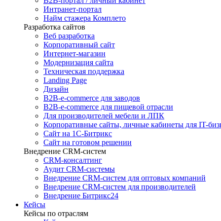
B2B-портал / личный кабинет
Интранет-портал
Найм стажера Комплето
Разработка сайтов
Веб разработка
Корпоративный сайт
Интернет-магазин
Модернизация сайта
Техническая поддержка
Landing Page
Дизайн
B2B-e-commerce для заводов
B2B-e-commerce для пищевой отрасли
Для производителей мебели и ЛПК
Корпоративные сайты, личные кабинеты для IT-биз
Сайт на 1С-Битрикс
Сайт на готовом решении
Внедрение CRM-систем
CRM-консалтинг
Аудит CRM-системы
Внедрение CRM-систем для оптовых компаний
Внедрение CRM-систем для производителей
Внедрение Битрикс24
Кейсы
Кейсы по отраслям