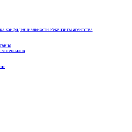
ка конфиденциальности
Реквизиты агентства
итания
х материалов
онь