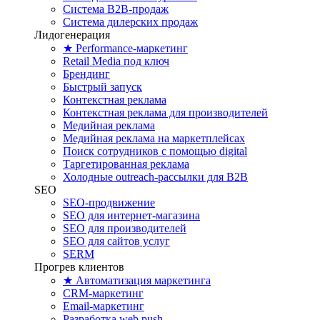
Система B2B-продаж
Система дилерских продаж
Лидогенерация
★ Performance-маркетинг
Retail Media под ключ
Брендинг
Быстрый запуск
Контекстная реклама
Контекстная реклама для производителей
Медийная реклама
Медийная реклама на маркетплейсах
Поиск сотрудников с помощью digital
Таргетированная реклама
Холодные outreach-рассылки для B2B
SEO
SEO-продвижение
SEO для интернет-магазина
SEO для производителей
SEO для сайтов услуг
SERM
Прогрев клиентов
★ Автоматизация маркетинга
CRM-маркетинг
Email-маркетинг
Разработка web push