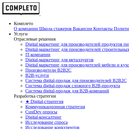
Комплето
О компании
Школа стажеров
Вакансии
Контакты
Полити
Услуги
Отраслевые решения
Digital маркетинг для производителей продуктов п
Digital-маркетинг для производителей строительны
IT-компании
Digital-маркетинг для металлургов
Digital маркетинг для производителей мебели и кух
Производители B2B2C
B2B-услуги
Cистема digital-продаж для производителей B2B2C
Система digital-продаж сложного B2B-продукта
Система digital-продаж для B2B-компаний
Разработка стратегии
★ Digital-стратегия
Коммуникационная стратегия
CustDev опросы
Digital-консалтинг
Исследование спроса
Исследование конкурентов