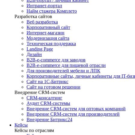
B2B-портал / личный кабинет
Интранет-портал
Найм стажера Комплето
Разработка сайтов
Веб разработка
Корпоративный сайт
Интернет-магазин
Модернизация сайта
Техническая поддержка
Landing Page
Дизайн
B2B-e-commerce для заводов
B2B-e-commerce для пищевой отрасли
Для производителей мебели и ЛПК
Корпоративные сайты, личные кабинеты для IT-биз
Сайт на 1С-Битрикс
Сайт на готовом решении
Внедрение CRM-систем
CRM-консалтинг
Аудит CRM-системы
Внедрение CRM-систем для оптовых компаний
Внедрение CRM-систем для производителей
Внедрение Битрикс24
Кейсы
Кейсы по отраслям