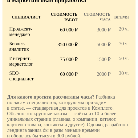
и маркетинговая проработка
СТОИМОСТЬ
СТОИМОСТЬ
СПЕЦИАЛИСТ
ВРЕМЯ
РАБОТ
ЧАСА
Проджект-
20 ч.
60 000 ₽
3000 ₽
менеджер
Бизнес-
70 ч.
350 000 ₽
5000 ₽
аналитик
Интернет-
50 ч.
75 000 ₽
1500 ₽
маркетолог
SEO-
30 ч.
60 000 ₽
2000 ₽
специалист
Для какого проекта рассчитаны часы?
Разбивка
по часам специалистов, которую мы приводим
в статье, — стандартная для проектов в Комплето.
Обычно это крупные заказы — сайты из 10 и более
уникальных страниц (главная, о компании, каталог,
карточка товара, контакты и другие). Однако, разработка
лендинга заняла бы в разы меньше времени
и обошлась бы тысяч в 300 рублей.