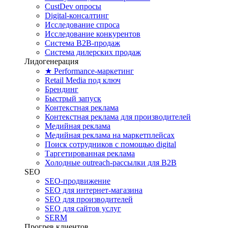
CustDev опросы
Digital-консалтинг
Исследование спроса
Исследование конкурентов
Система B2B-продаж
Система дилерских продаж
Лидогенерация
★ Performance-маркетинг
Retail Media под ключ
Брендинг
Быстрый запуск
Контекстная реклама
Контекстная реклама для производителей
Медийная реклама
Медийная реклама на маркетплейсах
Поиск сотрудников с помощью digital
Таргетированная реклама
Холодные outreach-рассылки для B2B
SEO
SEO-продвижение
SEO для интернет-магазина
SEO для производителей
SEO для сайтов услуг
SERM
Прогрев клиентов