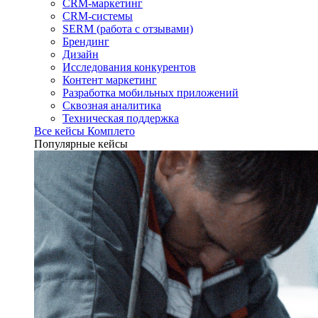
CRM-маркетинг
CRM-системы
SERM (работа с отзывами)
Брендинг
Дизайн
Исследования конкурентов
Контент маркетинг
Разработка мобильных приложений
Сквозная аналитика
Техническая поддержка
Все кейсы Комплето
Популярные кейсы