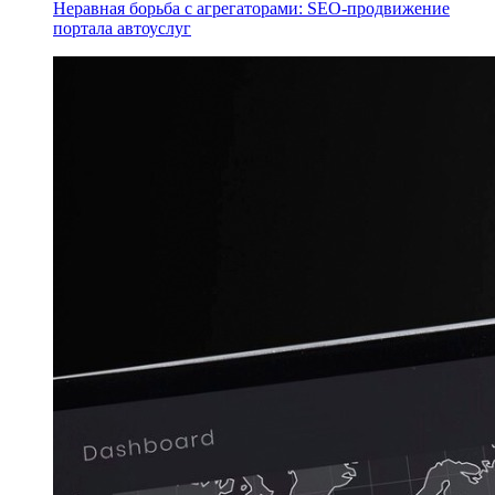
Неравная борьба с агрегаторами: SEO-продвижение
портала автоуслуг