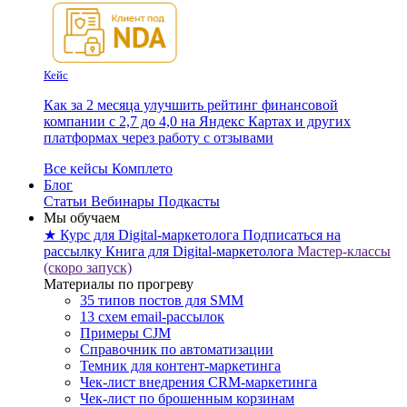
Кейс
Как за 2 месяца улучшить рейтинг финансовой
компании с 2,7 до 4,0 на Яндекс Картах и других
платформах через работу с отзывами
Все кейсы Комплето
Блог
Статьи
Вебинары
Подкасты
Мы обучаем
★ Курс для Digital-маркетолога
Подписаться на
рассылку
Книга для Digital-маркетолога
Мастер-классы
(скоро запуск)
Материалы по прогреву
35 типов постов для SMM
13 схем email-рассылок
Примеры CJM
Справочник по автоматизации
Темник для контент-маркетинга
Чек-лист внедрения CRM-маркетинга
Чек-лист по брошенным корзинам