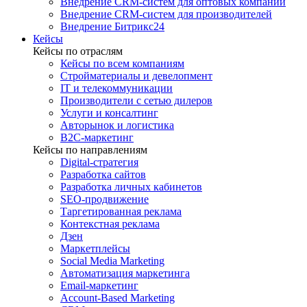
Внедрение CRM-систем для оптовых компаний
Внедрение CRM-систем для производителей
Внедрение Битрикс24
Кейсы
Кейсы по отраслям
Кейсы по всем компаниям
Стройматериалы и девелопмент
IT и телекоммуникации
Производители с сетью дилеров
Услуги и консалтинг
Авторынок и логистика
B2С-маркетинг
Кейсы по направлениям
Digital-стратегия
Разработка сайтов
Разработка личных кабинетов
SEO-продвижение
Таргетированная реклама
Контекстная реклама
Дзен
Маркетплейсы
Social Media Marketing
Автоматизация маркетинга
Email-маркетинг
Account-Based Marketing