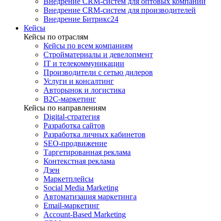
Внедрение CRM-систем для оптовых компаний
Внедрение CRM-систем для производителей
Внедрение Битрикс24
Кейсы
Кейсы по отраслям
Кейсы по всем компаниям
Стройматериалы и девелопмент
IT и телекоммуникации
Производители с сетью дилеров
Услуги и консалтинг
Авторынок и логистика
B2С-маркетинг
Кейсы по направлениям
Digital-стратегия
Разработка сайтов
Разработка личных кабинетов
SEO-продвижение
Таргетированная реклама
Контекстная реклама
Дзен
Маркетплейсы
Social Media Marketing
Автоматизация маркетинга
Email-маркетинг
Account-Based Marketing