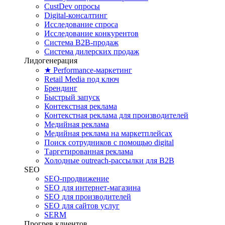
CustDev опросы
Digital-консалтинг
Исследование спроса
Исследование конкурентов
Система B2B-продаж
Система дилерских продаж
Лидогенерация
★ Performance-маркетинг
Retail Media под ключ
Брендинг
Быстрый запуск
Контекстная реклама
Контекстная реклама для производителей
Медийная реклама
Медийная реклама на маркетплейсах
Поиск сотрудников с помощью digital
Таргетированная реклама
Холодные outreach-рассылки для B2B
SEO
SEO-продвижение
SEO для интернет-магазина
SEO для производителей
SEO для сайтов услуг
SERM
Прогрев клиентов