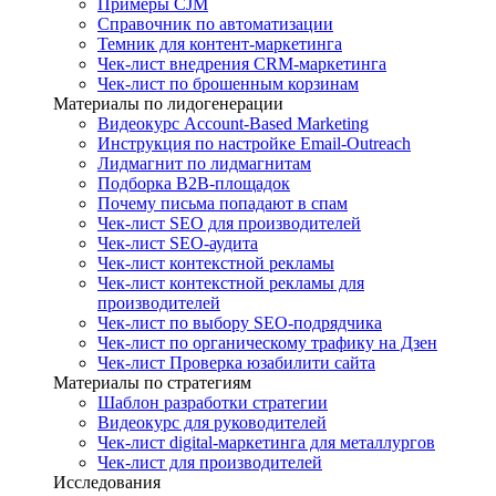
Примеры CJM
Справочник по автоматизации
Темник для контент-маркетинга
Чек-лист внедрения CRM-маркетинга
Чек-лист по брошенным корзинам
Материалы по лидогенерации
Видеокурс Account-Based Marketing
Инструкция по настройке Email-Outreach
Лидмагнит по лидмагнитам
Подборка B2B-площадок
Почему письма попадают в спам
Чек-лист SEO для производителей
Чек-лист SEO-аудита
Чек-лист контекстной рекламы
Чек-лист контекстной рекламы для
производителей
Чек-лист по выбору SEO-подрядчика
Чек-лист по органическому трафику на Дзен
Чек-лист Проверка юзабилити сайта
Материалы по стратегиям
Шаблон разработки стратегии
Видеокурс для руководителей
Чек-лист digital-маркетинга для металлургов
Чек-лист для производителей
Исследования