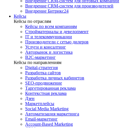
Внедрение CRM-систем для оптовых компаний
Внедрение CRM-систем для производителей
Внедрение Битрикс24
Кейсы
Кейсы по отраслям
Кейсы по всем компаниям
Стройматериалы и девелопмент
IT и телекоммуникации
Производители с сетью дилеров
Услуги и консалтинг
Авторынок и логистика
B2С-маркетинг
Кейсы по направлениям
Digital-стратегия
Разработка сайтов
Разработка личных кабинетов
SEO-продвижение
Таргетированная реклама
Контекстная реклама
Дзен
Маркетплейсы
Social Media Marketing
Автоматизация маркетинга
Email-маркетинг
Account-Based Marketing