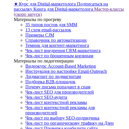
★ Курс для Digital-маркетолога
Подписаться на
рассылку
Книга для Digital-маркетолога
Мастер-классы
(скоро запуск)
Материалы по прогреву
35 типов постов для SMM
13 схем email-рассылок
Примеры CJM
Справочник по автоматизации
Темник для контент-маркетинга
Чек-лист внедрения CRM-маркетинга
Чек-лист по брошенным корзинам
Материалы по лидогенерации
Видеокурс Account-Based Marketing
Инструкция по настройке Email-Outreach
Лидмагнит по лидмагнитам
Подборка B2B-площадок
Почему письма попадают в спам
Чек-лист SEO для производителей
Чек-лист SEO-аудита
Чек-лист контекстной рекламы
Чек-лист контекстной рекламы для
производителей
Чек-лист по выбору SEO-подрядчика
Чек-лист по органическому трафику на Дзен
Чек-лист Проверка юзабилити сайта