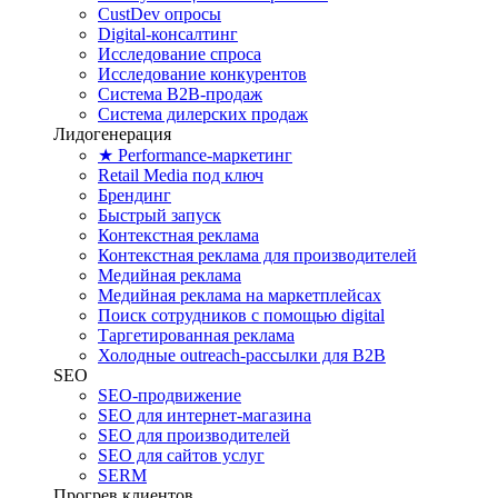
CustDev опросы
Digital-консалтинг
Исследование спроса
Исследование конкурентов
Система B2B-продаж
Система дилерских продаж
Лидогенерация
★ Performance-маркетинг
Retail Media под ключ
Брендинг
Быстрый запуск
Контекстная реклама
Контекстная реклама для производителей
Медийная реклама
Медийная реклама на маркетплейсах
Поиск сотрудников с помощью digital
Таргетированная реклама
Холодные outreach-рассылки для B2B
SEO
SEO-продвижение
SEO для интернет-магазина
SEO для производителей
SEO для сайтов услуг
SERM
Прогрев клиентов