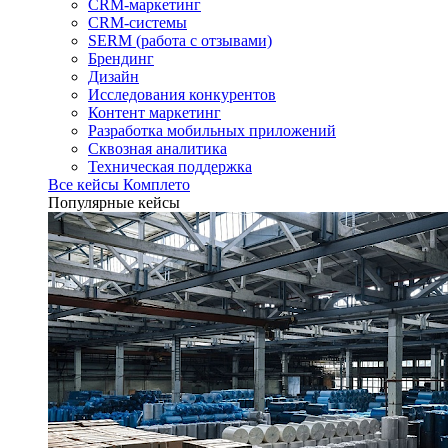
CRM-маркетинг
CRM-системы
SERM (работа с отзывами)
Брендинг
Дизайн
Исследования конкурентов
Контент маркетинг
Разработка мобильных приложений
Сквозная аналитика
Техническая поддержка
Все кейсы Комплето
Популярные кейсы