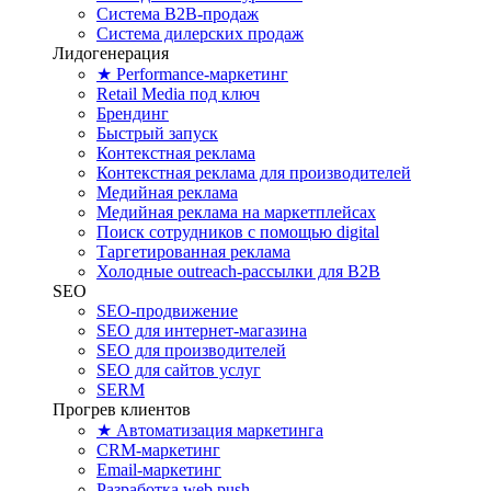
Система B2B-продаж
Система дилерских продаж
Лидогенерация
★ Performance-маркетинг
Retail Media под ключ
Брендинг
Быстрый запуск
Контекстная реклама
Контекстная реклама для производителей
Медийная реклама
Медийная реклама на маркетплейсах
Поиск сотрудников с помощью digital
Таргетированная реклама
Холодные outreach-рассылки для B2B
SEO
SEO-продвижение
SEO для интернет-магазина
SEO для производителей
SEO для сайтов услуг
SERM
Прогрев клиентов
★ Автоматизация маркетинга
CRM-маркетинг
Email-маркетинг
Разработка web push