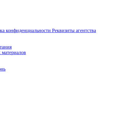
ка конфиденциальности
Реквизиты агентства
итания
х материалов
онь