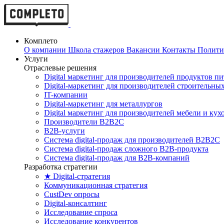
Комплето
О компании
Школа стажеров
Вакансии
Контакты
Полити
Услуги
Отраслевые решения
Digital маркетинг для производителей продуктов п
Digital-маркетинг для производителей строительны
IT-компании
Digital-маркетинг для металлургов
Digital маркетинг для производителей мебели и кух
Производители B2B2C
B2B-услуги
Cистема digital-продаж для производителей B2B2C
Система digital-продаж сложного B2B-продукта
Система digital-продаж для B2B-компаний
Разработка стратегии
★ Digital-стратегия
Коммуникационная стратегия
CustDev опросы
Digital-консалтинг
Исследование спроса
Исследование конкурентов