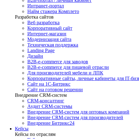
B2B-портал / личный кабинет
Интранет-портал
Найм стажера Комплето
Разработка сайтов
Веб разработка
Корпоративный сайт
Интернет-магазин
Модернизация сайта
Техническая поддержка
Landing Page
Дизайн
B2B-e-commerce для заводов
B2B-e-commerce для пищевой отрасли
Для производителей мебели и ЛПК
Корпоративные сайты, личные кабинеты для IT-биз
Сайт на 1С-Битрикс
Сайт на готовом решении
Внедрение CRM-систем
CRM-консалтинг
Аудит CRM-системы
Внедрение CRM-систем для оптовых компаний
Внедрение CRM-систем для производителей
Внедрение Битрикс24
Кейсы
Кейсы по отраслям