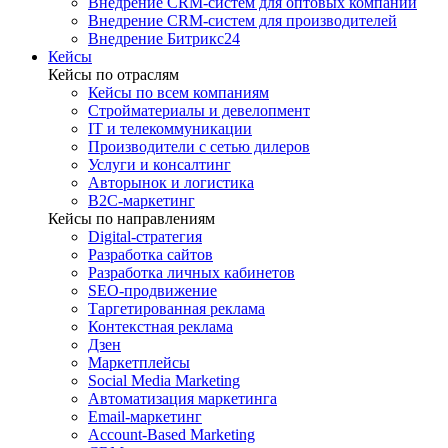
Внедрение CRM-систем для оптовых компаний
Внедрение CRM-систем для производителей
Внедрение Битрикс24
Кейсы
Кейсы по отраслям
Кейсы по всем компаниям
Стройматериалы и девелопмент
IT и телекоммуникации
Производители с сетью дилеров
Услуги и консалтинг
Авторынок и логистика
B2С-маркетинг
Кейсы по направлениям
Digital-стратегия
Разработка сайтов
Разработка личных кабинетов
SEO-продвижение
Таргетированная реклама
Контекстная реклама
Дзен
Маркетплейсы
Social Media Marketing
Автоматизация маркетинга
Email-маркетинг
Account-Based Marketing