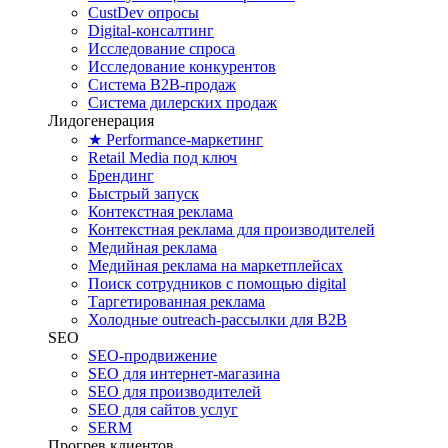
CustDev опросы
Digital-консалтинг
Исследование спроса
Исследование конкурентов
Система B2B-продаж
Система дилерских продаж
Лидогенерация
★ Performance-маркетинг
Retail Media под ключ
Брендинг
Быстрый запуск
Контекстная реклама
Контекстная реклама для производителей
Медийная реклама
Медийная реклама на маркетплейсах
Поиск сотрудников с помощью digital
Таргетированная реклама
Холодные outreach-рассылки для B2B
SEO
SEO-продвижение
SEO для интернет-магазина
SEO для производителей
SEO для сайтов услуг
SERM
Прогрев клиентов