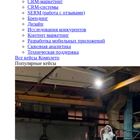
CRM-маркетинг
CRM-системы
SERM (работа с отзывами)
Брендинг
Дизайн
Исследования конкурентов
Контент маркетинг
Разработка мобильных приложений
Сквозная аналитика
Техническая поддержка
Все кейсы Комплето
Популярные кейсы