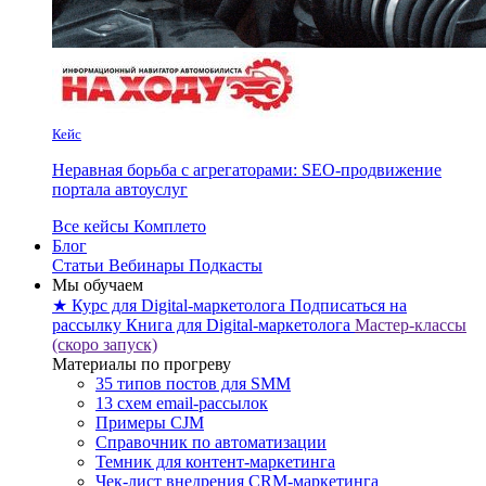
Кейс
Неравная борьба с агрегаторами: SEO-продвижение
портала автоуслуг
Все кейсы Комплето
Блог
Статьи
Вебинары
Подкасты
Мы обучаем
★ Курс для Digital-маркетолога
Подписаться на
рассылку
Книга для Digital-маркетолога
Мастер-классы
(скоро запуск)
Материалы по прогреву
35 типов постов для SMM
13 схем email-рассылок
Примеры CJM
Справочник по автоматизации
Темник для контент-маркетинга
Чек-лист внедрения CRM-маркетинга