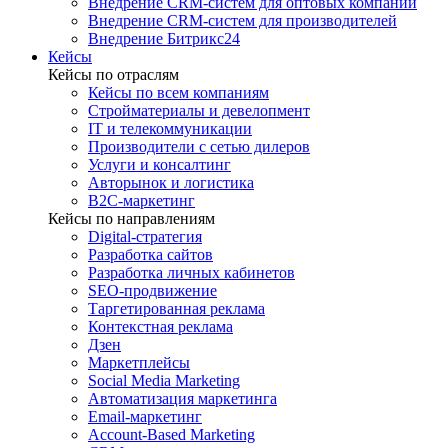
Внедрение CRM-систем для оптовых компаний
Внедрение CRM-систем для производителей
Внедрение Битрикс24
Кейсы
Кейсы по отраслям
Кейсы по всем компаниям
Стройматериалы и девелопмент
IT и телекоммуникации
Производители с сетью дилеров
Услуги и консалтинг
Авторынок и логистика
B2С-маркетинг
Кейсы по направлениям
Digital-стратегия
Разработка сайтов
Разработка личных кабинетов
SEO-продвижение
Таргетированная реклама
Контекстная реклама
Дзен
Маркетплейсы
Social Media Marketing
Автоматизация маркетинга
Email-маркетинг
Account-Based Marketing