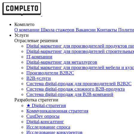
Комплето
О компании
Школа стажеров
Вакансии
Контакты
Полити
Услуги
Отраслевые решения
Digital маркетинг для производителей продуктов п
Digital-маркетинг для производителей строительны
IT-компании
Digital-маркетинг для металлургов
Digital маркетинг для производителей мебели и кух
Производители B2B2C
B2B-услуги
Cистема digital-продаж для производителей B2B2C
Система digital-продаж сложного B2B-продукта
Система digital-продаж для B2B-компаний
Разработка стратегии
★ Digital-стратегия
Коммуникационная стратегия
CustDev опросы
Digital-консалтинг
Исследование спроса
Исследование конкурентов