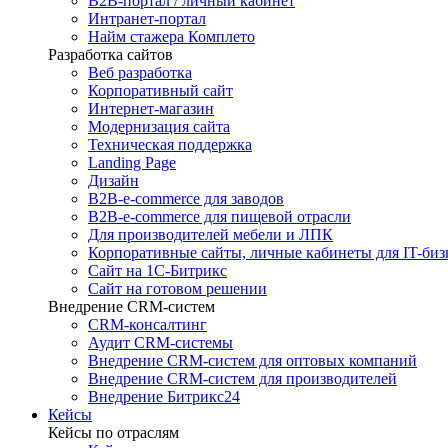
B2B-портал / личный кабинет
Интранет-портал
Найм стажера Комплето
Разработка сайтов
Веб разработка
Корпоративный сайт
Интернет-магазин
Модернизация сайта
Техническая поддержка
Landing Page
Дизайн
B2B-e-commerce для заводов
B2B-e-commerce для пищевой отрасли
Для производителей мебели и ЛПК
Корпоративные сайты, личные кабинеты для IT-биз
Сайт на 1С-Битрикс
Сайт на готовом решении
Внедрение CRM-систем
CRM-консалтинг
Аудит CRM-системы
Внедрение CRM-систем для оптовых компаний
Внедрение CRM-систем для производителей
Внедрение Битрикс24
Кейсы
Кейсы по отраслям