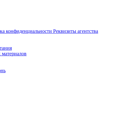
ка конфиденциальности
Реквизиты агентства
итания
х материалов
онь