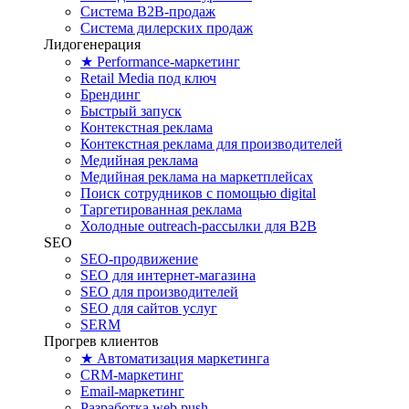
Система B2B-продаж
Система дилерских продаж
Лидогенерация
★ Performance-маркетинг
Retail Media под ключ
Брендинг
Быстрый запуск
Контекстная реклама
Контекстная реклама для производителей
Медийная реклама
Медийная реклама на маркетплейсах
Поиск сотрудников с помощью digital
Таргетированная реклама
Холодные outreach-рассылки для B2B
SEO
SEO-продвижение
SEO для интернет-магазина
SEO для производителей
SEO для сайтов услуг
SERM
Прогрев клиентов
★ Автоматизация маркетинга
CRM-маркетинг
Email-маркетинг
Разработка web push