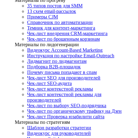
Материалы по прогреву
35 типов постов для SMM
13 схем email-рассылок
Примеры CJM
Справочник по автоматизации
Темник для контент-маркетинга
Чек-лист внедрения CRM-маркетинга
Чек-лист по брошенным корзинам
Материалы по лидогенерации
Видеокурс Account-Based Marketing
Инструкция по настройке Email-Outreach
Лидмагнит по лидмагнитам
Подборка B2B-площадок
Почему письма попадают в спам
Чек-лист SEO для производителей
Чек-лист SEO-аудита
Чек-лист контекстной рекламы
Чек-лист контекстной рекламы для
производителей
Чек-лист по выбору SEO-подрядчика
Чек-лист по органическому трафику на Дзен
Чек-лист Проверка юзабилити сайта
Материалы по стратегиям
Шаблон разработки стратегии
Видеокурс для руководителей