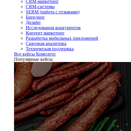
CRM-маркетинг
CRM-системы
SERM (работа с отзывами)
Брендинг
Дизайн
Исследования конкурентов
Контент маркетинг
Разработка мобильных приложений
Сквозная аналитика
Техническая поддержка
Все кейсы Комплето
Популярные кейсы