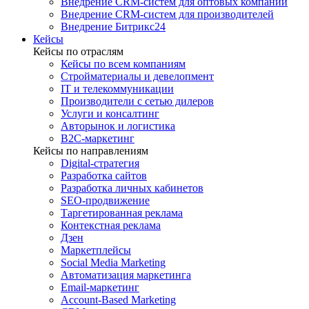
Внедрение CRM-систем для оптовых компаний
Внедрение CRM-систем для производителей
Внедрение Битрикс24
Кейсы
Кейсы по отраслям
Кейсы по всем компаниям
Стройматериалы и девелопмент
IT и телекоммуникации
Производители с сетью дилеров
Услуги и консалтинг
Авторынок и логистика
B2С-маркетинг
Кейсы по направлениям
Digital-стратегия
Разработка сайтов
Разработка личных кабинетов
SEO-продвижение
Таргетированная реклама
Контекстная реклама
Дзен
Маркетплейсы
Social Media Marketing
Автоматизация маркетинга
Email-маркетинг
Account-Based Marketing