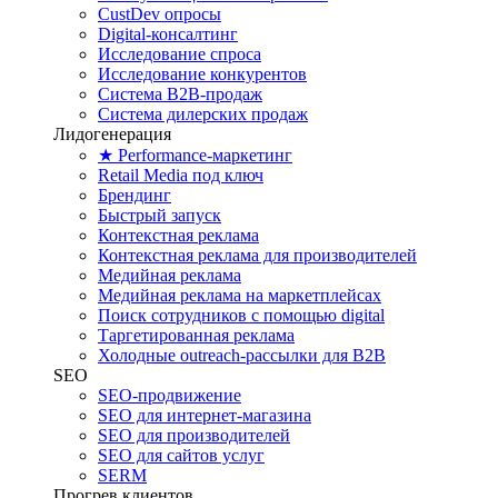
CustDev опросы
Digital-консалтинг
Исследование спроса
Исследование конкурентов
Система B2B-продаж
Система дилерских продаж
Лидогенерация
★ Performance-маркетинг
Retail Media под ключ
Брендинг
Быстрый запуск
Контекстная реклама
Контекстная реклама для производителей
Медийная реклама
Медийная реклама на маркетплейсах
Поиск сотрудников с помощью digital
Таргетированная реклама
Холодные outreach-рассылки для B2B
SEO
SEO-продвижение
SEO для интернет-магазина
SEO для производителей
SEO для сайтов услуг
SERM
Прогрев клиентов