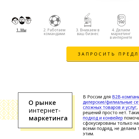
1. Мы
2. Работаем
3. Вникаем в
4. Делаем
командами
ваш бизнес
маркетинг
в интернете
ЗАПРОСИТЬ ПРЕД
В России для
B2B-компани
О рынке
дилерские/филиальные се
сложных товаров и услуг
,
интернет-
решений просто нет. Так
маркетинга
подход и конвейер
помочь
сфокусированы только на
всеми подряд, не делаем 
этим.