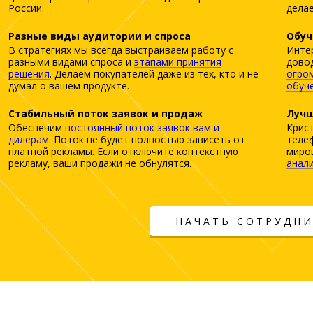
России.
делае
Разные виды аудитории и спроса
Обуч
В стратегиях мы всегда выстраиваем работу с
Интер
разными видами спроса и
этапами принятия
довод
решения
. Делаем покупателей даже из тех, кто и не
огро
думал о вашем продукте.
обуче
Стабильный поток заявок и продаж
Лучш
Обеспечим
постоянный поток заявок вам и
Крист
дилерам
. Поток не будет полностью зависеть от
телеф
платной рекламы. Если отключите контекстную
миро
рекламу, ваши продажи не обнулятся.
анал
НАЧАТЬ СОТРУДН