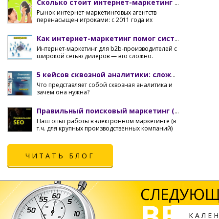
Сколько стоит интернет-маркетинг в 2016-2017 годах?
Рынок интернет-маркетинговых агентств
перенасыщен игроками: с 2011 года их
количество выросло больше чем в 20 раз!
Как интернет-маркетинг помог систематизировать продажи для производителя с дилерской сетью 100+
Интернет-маркетинг для b2b-производителей с
широкой сетью дилеров — это сложно.
5 кейсов сквозной аналитики: сложные случаи с автоматизацией бизнес-процессов и дилерскими сетями
Что представляет собой сквозная аналитика и
зачем она нужна?
Правильный поисковый маркетинг (SEM). Как SEO-компании сливают ваши бюджеты?
Наш опыт работы в электронном маркетинге (в
т.ч. для крупных производственных компаний)
показывает, что зачастую заказчики получают
лишь 2–3% результата от потенциально
возможной отдачи в SEM.
ЧИТАТЬ БЛОГ
КАЛЕ