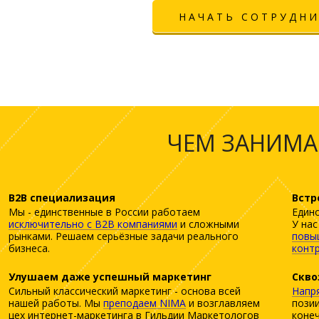
НАЧАТЬ СОТРУДН
ЧЕМ ЗАНИМА
B2B специализация
Встр
Мы - единственные в России работаем
Едино
исключительно с B2B компаниями
и сложными
У на
рынками. Решаем серьёзные задачи реального
повыш
бизнеса.
конт
Улушаем даже успешный маркетинг
Скво
Сильный классический маркетинг - основа всей
Напря
нашей работы. Мы
преподаем NIMA
и возглавляем
позии
цех интернет-маркетинга в Гильдии Маркетологов
конеч